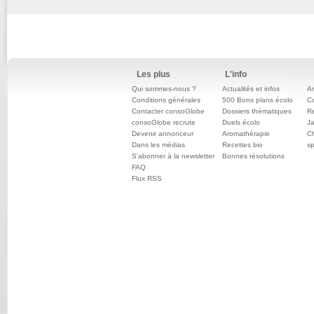
Les plus
L'info
Qui sommes-nous ?
Actualités et infos
An
Conditions générales
500 Bons plans écolo
C
Contacter consoGlobe
Dossiers thématiques
Re
consoGlobe recrute
Duels écolo
Ja
Devenir annonceur
Aromathérapie
Ch
Dans les médias
Recettes bio
sp
S'abonner à la newsletter
Bonnes résolutions
FAQ
Flux RSS