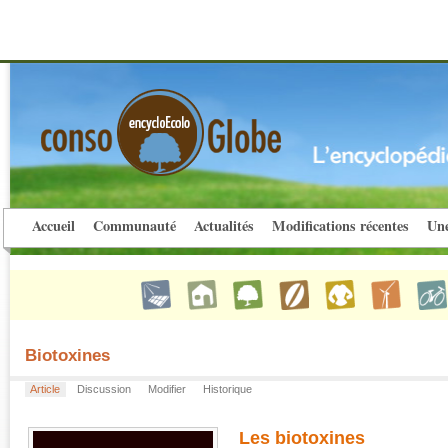
Accueil
Communauté
Actualités
Modifications récentes
Une
Biotoxines
Article
Discussion
Modifier
Historique
Les biotoxines