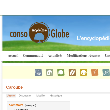
Accueil
Communauté
Actualités
Modifications récentes
Une
Caroube
Article
Discussion
Modifier
Historique
Sommaire
[
masquer
]
1
La caroube