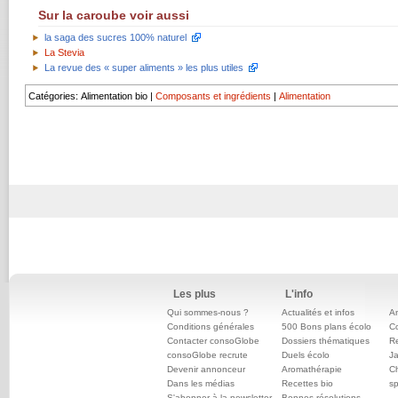
Sur la caroube voir aussi
la saga des sucres 100% naturel
La Stevia
La revue des « super aliments » les plus utiles
Catégories
:
Alimentation bio
|
Composants et ingrédients
|
Alimentation
Les plus
L'info
Qui sommes-nous ?
Actualités et infos
An
Conditions générales
500 Bons plans écolo
C
Contacter consoGlobe
Dossiers thématiques
Re
consoGlobe recrute
Duels écolo
Ja
Devenir annonceur
Aromathérapie
Ch
Dans les médias
Recettes bio
sp
S'abonner à la newsletter
Bonnes résolutions