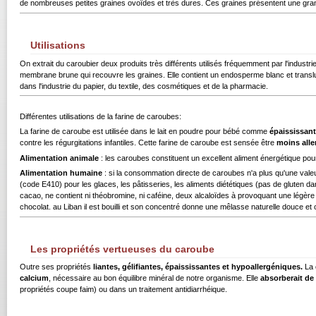
de nombreuses petites graines ovoîdes et très dures. Ces graines présentent une gran
Utilisations
On extrait du caroubier deux produits très différents utilisés fréquemment par l'indust
membrane brune qui recouvre les graines. Elle contient un endosperme blanc et translucid
dans l'industrie du papier, du textile, des cosmétiques et de la pharmacie.
Différentes utilisations de la farine de caroubes:
La farine de caroube est utilisée dans le lait en poudre pour bébé comme
épaississant
contre les régurgitations infantiles. Cette farine de caroube est sensée être
moins alle
Alimentation animale
: les caroubes constituent un excellent aliment énergétique pou
Alimentation humaine
: si la consommation directe de caroubes n'a plus qu'une valeu
(code E410) pour les glaces, les pâtisseries, les aliments diététiques (pas de gluten 
cacao, ne contient ni théobromine, ni caféine, deux alcaloïdes à provoquant une légè
chocolat. au Liban il est bouilli et son concentré donne une mêlasse naturelle douce e
Les propriétés vertueuses du caroube
Outre ses propriétés
liantes, gélifiantes, épaississantes et hypoallergéniques.
La 
calcium
, nécessaire au bon équilibre minéral de notre organisme. Elle
absorberait de
propriétés coupe faim) ou dans un traitement antidiarrhéique.