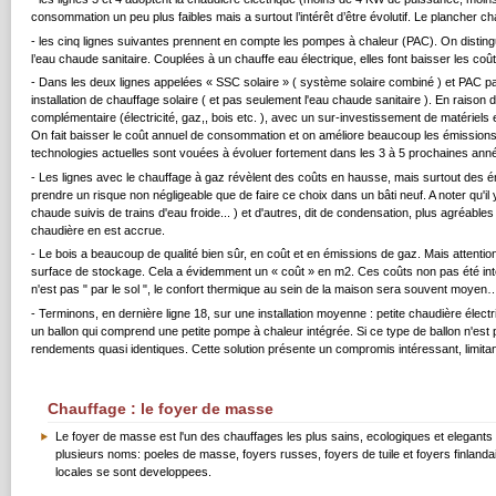
consommation un peu plus faibles mais a surtout l’intérêt d’être évolutif. Le plancher c
- les cinq lignes suivantes prennent en compte les pompes à chaleur (PAC). On disting
l’eau chaude sanitaire. Couplées à un chauffe eau électrique, elles font baisser les coût
- Dans les deux lignes appelées « SSC solaire » ( système solaire combiné ) et PAC pa
installation de chauffage solaire ( et pas seulement l'eau chaude sanitaire ). En raison 
complémentaire (électricité, gaz,, bois etc. ), avec un sur-investissement de matériels 
On fait baisser le coût annuel de consommation et on améliore beaucoup les émission
technologies actuelles sont vouées à évoluer fortement dans les 3 à 5 prochaines ann
- Les lignes avec le chauffage à gaz révèlent des coûts en hausse, mais surtout des émis
prendre un risque non négligeable que de faire ce choix dans un bâti neuf. A noter qu'il
chaude suivis de trains d'eau froide... ) et d'autres, dit de condensation, plus agréab
chaudière en est accrue.
- Le bois a beaucoup de qualité bien sûr, en coût et en émissions de gaz. Mais attenti
surface de stockage. Cela a évidemment un « coût » en m2. Ces coûts non pas été int
n'est pas " par le sol ", le confort thermique au sein de la maison sera souvent moyen
- Terminons, en dernière ligne 18, sur une installation moyenne : petite chaudière élec
un ballon qui comprend une petite pompe à chaleur intégrée. Si ce type de ballon n'est p
rendements quasi identiques. Cette solution présente un compromis intéressant, limitan
Chauffage : le foyer de masse
Le foyer de masse est l'un des chauffages les plus sains, ecologiques et elegants 
plusieurs noms: poeles de masse, foyers russes, foyers de tuile et foyers finlanda
locales se sont developpees.