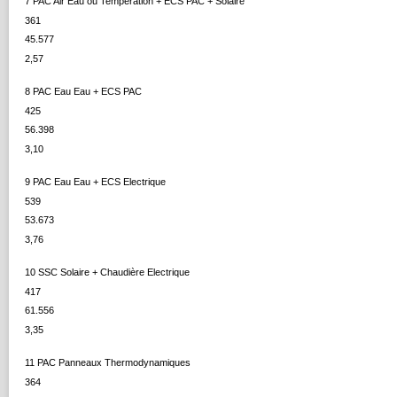
7 PAC Air Eau ou Températion + ECS PAC + Solaire
361
45.577
2,57
8 PAC Eau Eau + ECS PAC
425
56.398
3,10
9 PAC Eau Eau + ECS Electrique
539
53.673
3,76
10 SSC Solaire + Chaudière Electrique
417
61.556
3,35
11 PAC Panneaux Thermodynamiques
364