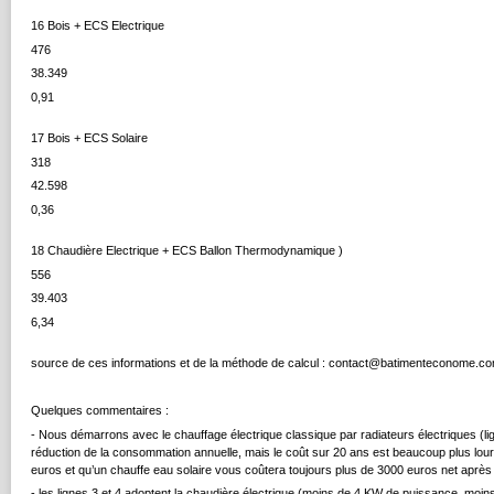
16 Bois + ECS Electrique
476
38.349
0,91
17 Bois + ECS Solaire
318
42.598
0,36
18 Chaudière Electrique + ECS Ballon Thermodynamique )
556
39.403
6,34
source de ces informations et de la méthode de calcul : contact@batimenteconome.c
Quelques commentaires :
- Nous démarrons avec le chauffage électrique classique par radiateurs électriques (lign
réduction de la consommation annuelle, mais le coût sur 20 ans est beaucoup plus lou
euros et qu’un chauffe eau solaire vous coûtera toujours plus de 3000 euros net après 
- les lignes 3 et 4 adoptent la chaudière électrique (moins de 4 KW de puissance, moin