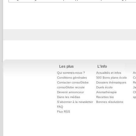
Les plus
L'info
Qui sommes-nous ?
Actualités et infos
An
Conditions générales
500 Bons plans écolo
C
Contacter consoGlobe
Dossiers thématiques
Re
consoGlobe recrute
Duels écolo
Ja
Devenir annonceur
Aromathérapie
Ch
Dans les médias
Recettes bio
sp
S'abonner à la newsletter
Bonnes résolutions
FAQ
Flux RSS