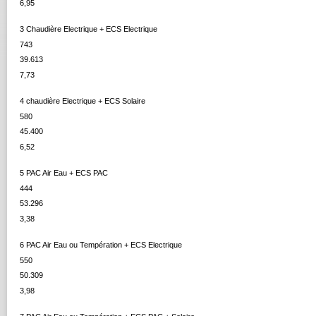
6,95
3 Chaudière Electrique + ECS Electrique
743
39.613
7,73
4 chaudière Electrique + ECS Solaire
580
45.400
6,52
5 PAC Air Eau + ECS PAC
444
53.296
3,38
6 PAC Air Eau ou Températion + ECS Electrique
550
50.309
3,98