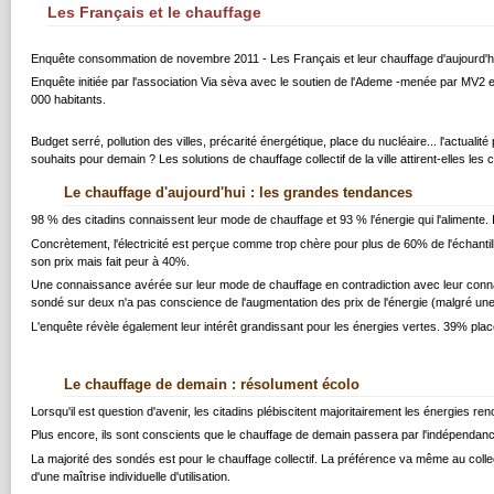
Les Français et le chauffage
Enquête consommation de novembre 2011 - Les Français et leur chauffage d'aujourd'h
Enquête initiée par l'association Via sèva avec le soutien de l'Ademe -menée par MV2 
000 habitants.
Budget serré, pollution des villes, précarité énergétique, place du nucléaire... l'actual
souhaits pour demain ? Les solutions de chauffage collectif de la ville attirent-elles le
Le chauffage d'aujourd'hui : les grandes tendances
98 % des citadins connaissent leur mode de chauffage et 93 % l'énergie qui l'alimente. Ils
Concrètement, l'électricité est perçue comme trop chère pour plus de 60% de l'échanti
son prix mais fait peur à 40%.
Une connaissance avérée sur leur mode de chauffage en contradiction avec leur connaiss
sondé sur deux n'a pas conscience de l'augmentation des prix de l'énergie (malgré une
L'enquête révèle également leur intérêt grandissant pour les énergies vertes. 39% plac
Le chauffage de demain : résolument écolo
Lorsqu'il est question d'avenir, les citadins plébiscitent majoritairement les énergies re
Plus encore, ils sont conscients que le chauffage de demain passera par l'indépendance
La majorité des sondés est pour le chauffage collectif. La préférence va même au collect
d'une maîtrise individuelle d'utilisation.