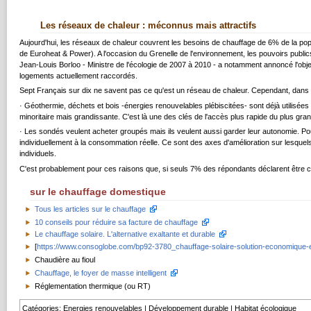
Les réseaux de chaleur : méconnus mais attractifs
Aujourd'hui, les réseaux de chaleur couvrent les besoins de chauffage de 6% de la po
de Euroheat & Power). A l'occasion du Grenelle de l'environnement, les pouvoirs publics
Jean-Louis Borloo - Ministre de l'écologie de 2007 à 2010 - a notamment annoncé l'objecti
logements actuellement raccordés.
Sept Français sur dix ne savent pas ce qu'est un réseau de chaleur. Cependant, dans le
· Géothermie, déchets et bois -énergies renouvelables plébiscitées- sont déjà utilisé
minoritaire mais grandissante. C'est là une des clés de l'accès plus rapide du plus g
· Les sondés veulent acheter groupés mais ils veulent aussi garder leur autonomie. Po
individuellement à la consommation réelle. Ce sont des axes d'amélioration sur lesquel
individuels.
C'est probablement pour ces raisons que, si seuls 7% des répondants déclarent être c
sur le chauffage domestique
Tous les articles sur le chauffage
10 conseils pour réduire sa facture de chauffage
Le chauffage solaire. L'alternative exaltante et durable
[
https://www.consoglobe.com/bp92-3780_chauffage-solaire-solution-economique-e
Chaudière au fioul
Chauffage, le foyer de masse intelligent
Réglementation thermique (ou RT)
Catégories
:
Energies renouvelables
|
Développement durable
|
Habitat écologique