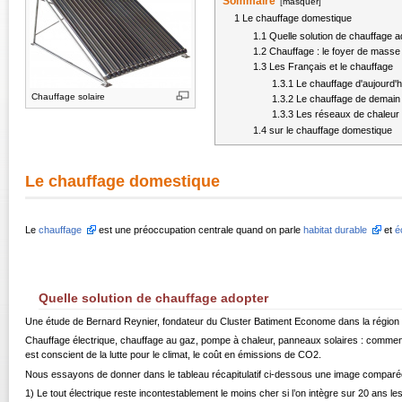
Sommaire
[
masquer
]
1
Le chauffage domestique
1.1
Quelle solution de chauffage a
1.2
Chauffage : le foyer de masse
1.3
Les Français et le chauffage
1.3.1
Le chauffage d'aujourd'h
Chauffage solaire
1.3.2
Le chauffage de demain 
1.3.3
Les réseaux de chaleur 
1.4
sur le chauffage domestique
Le chauffage domestique
Le
chauffage
est une préoccupation centrale quand on parle
habitat durable
et
é
Quelle solution de chauffage adopter
Une étude de Bernard Reynier, fondateur du Cluster Batiment Econome dans la région 
Chauffage électrique, chauffage au gaz, pompe à chaleur, panneaux solaires : comment s’y 
est conscient de la lutte pour le climat, le coût en émissions de CO2.
Nous essayons de donner dans le tableau récapitulatif ci-dessous une image comparé
1) Le tout électrique reste incontestablement le moins cher si l’on intègre sur 20 ans l