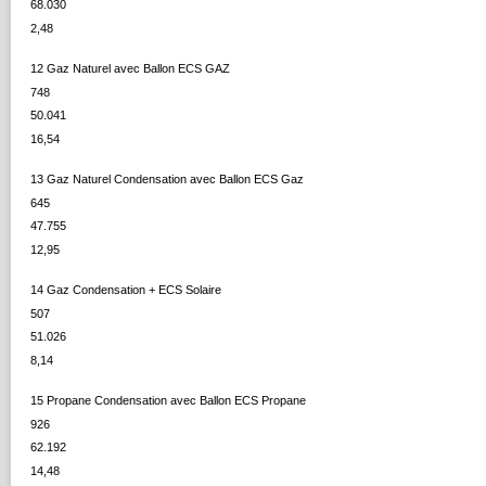
68.030
2,48
12 Gaz Naturel avec Ballon ECS GAZ
748
50.041
16,54
13 Gaz Naturel Condensation avec Ballon ECS Gaz
645
47.755
12,95
14 Gaz Condensation + ECS Solaire
507
51.026
8,14
15 Propane Condensation avec Ballon ECS Propane
926
62.192
14,48