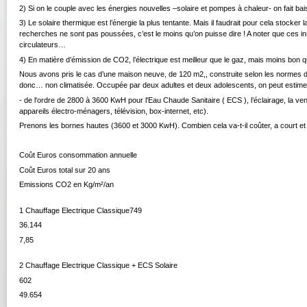
2) Si on le couple avec les énergies nouvelles –solaire et pompes à chaleur- on fait ba
3) Le solaire thermique est l’énergie la plus tentante. Mais il faudrait pour cela stocke
recherches ne sont pas poussées, c’est le moins qu’on puisse dire ! A noter que ces inst
circulateurs…
4) En matière d’émission de CO2, l’électrique est meilleur que le gaz, mais moins bon q
Nous avons pris le cas d’une maison neuve, de 120 m2,, construite selon les normes d
donc… non climatisée. Occupée par deux adultes et deux adolescents, on peut estime
- de l'ordre de 2800 à 3600 KwH pour l'Eau Chaude Sanitaire ( ECS ), l’éclairage, la ven
appareils électro-ménagers, télévision, box-internet, etc).
Prenons les bornes hautes (3600 et 3000 KwH). Combien cela va-t-il coûter, a court et
Coût Euros consommation annuelle
Coût Euros total sur 20 ans
Emissions CO2 en Kg/m²/an
1 Chauffage Electrique Classique749
36.144
7,85
2 Chauffage Electrique Classique + ECS Solaire
602
49.654