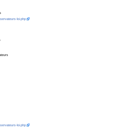
s
servateurs-loi.php
s
ateurs
servateurs-loi.php