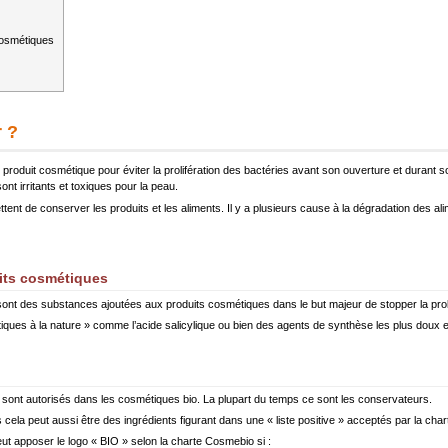
cosmétiques
 ?
duit cosmétique pour éviter la prolifération des bactéries avant son ouverture et durant son 
t irritants et toxiques pour la peau.
 de conserver les produits et les aliments. Il y a plusieurs cause à la dégradation des alime
its cosmétiques
nt des substances ajoutées aux produits cosmétiques dans le but majeur de stopper la proli
tiques à la nature » comme l’acide salicylique ou bien des agents de synthèse les plus doux et 
ont autorisés dans les cosmétiques bio. La plupart du temps ce sont les conservateurs.
s cela peut aussi être des ingrédients figurant dans une « liste positive » acceptés par la ch
eut apposer le logo « BIO » selon la charte Cosmebio si :