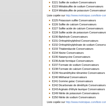
E221 Sulfite de sodium Conservateurs
E223 Métabisulfite de sodium Conservateurs
E224 Métabisulfite de potassium Conservateur
Liste copiée sur
http://www.moktoipas.com/liste-con
E225 Potassium sulfite Conservateurs
E226 Sulfite de calcium Conservateurs
E227 Sulfite acide de calcium Conservateurs
E228 Sulfite acide de potassium Conservateur
E230 Biphényle Conservateurs
E231 Orthophénylphénol Conservateurs
E232 Orthophénylphénate de sodium Conserv
E233 Thiabendazole Conservateurs
E234 Nisine Conservateurs
E235 Natamycine Conservateurs
E236 Acide formique Conservateurs
E237 Formate de sodium Conservateurs
E238 Formate de calcium Conservateurs
E239 Hexaméthyline tétramine Conservateurs
E240 Méthanal Conservateurs
E241 Gomme gaïac Conservateurs
E242 Dicarbonate de diméthyle Conservateurs
E243 Arginate d'éthyle laurique Conservateurs
E249 Nitrite de potassium Conservateurs
E250 Nitrite de sodium Conservateurs
Liste copiée sur
http://www.moktoipas.com/liste-con