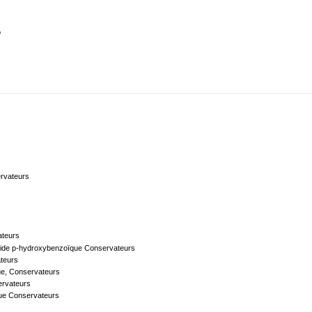
o
rvateurs
ateurs
'acide p-hydroxybenzoïque Conservateurs
teurs
ue, Conservateurs
rvateurs
ue Conservateurs