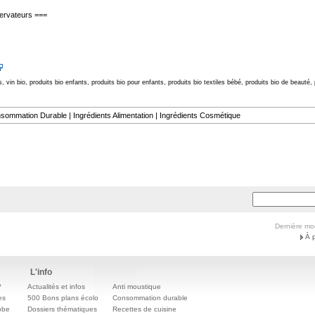
servateurs ===
, vin bio, produits bio enfants, produits bio pour enfants, produits bio textiles bébé, produits bio de beauté, 
sommation Durable
|
Ingrédients Alimentation
|
Ingrédients Cosmétique
Dernière mo
À 
L'info
?
Actualités et infos
Anti moustique
es
500 Bons plans écolo
Consommation durable
obe
Dossiers thématiques
Recettes de cuisine