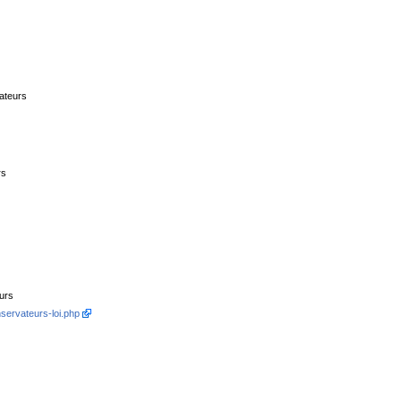
ateurs
rs
urs
servateurs-loi.php