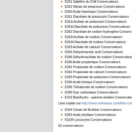
E251 Salpêtre du Chili Conservateurs
E252 Nitrate de potassium Conservateurs
E260 Acide étanoïque Conservateurs
E261 Diacétate de potassium Conservateurs
E261i Acétate de potassium Conservateurs
E261ii Diacétate de potassium Conservateurs
E262 Diacétate de sodium hydrogène Conserv
E262i Acétate de sodium Conservateurs
E262ii Diacétate de sodium Conservateurs
E263 Acétate de calcium Conservateurs
E265 Dehydroacetic acid Conservateurs
E266 Déhydroacétate de sodium Conservateu
E280 Acide propionique Conservateurs
E281 Propionate de sodium Conservateurs
E282 Propionate de calcium Conservateurs
E283 Propionate de potassium Conservateurs
E284 Acide borique Conservateurs
E285 Tétraborate de sodium Conservateurs
E290 Gaz carbonique Conservateurs
E319 Butylhydro - quinone tertiaire Conservate
Liste copiée sur
http://www.moktoipas.com/liste-con
E344 Citrate de lécithine Conservateurs
E391 Acide phytique Conservateurs
E1105 Lysozyme Conservateurs
62 conservateurs