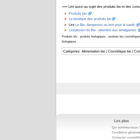
=== Lire aussi au sujet des produits bio et des con
Produits bio
La boutique des produits bio
Lire
Le Bio, dangereux ou bon pour la santé
L’explosion du Bio : attention aux amalgames
Produits bio , produits biologiques , produits bio cosmétiques
biologiques
Catégories
:
Alimentation bio
|
Cosmétique bio
|
Con
Les plus
Qui sommes-nous 
Conditions général
Contacter consoGl