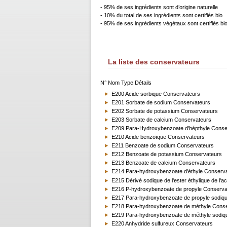
- 95% de ses ingrédients sont d’origine naturelle
- 10% du total de ses ingrédients sont certifiés bio
- 95% de ses ingrédients végétaux sont certifiés bi
La liste des conservateurs
N° Nom Type Détails
E200 Acide sorbique Conservateurs
E201 Sorbate de sodium Conservateurs
E202 Sorbate de potassium Conservateurs
E203 Sorbate de calcium Conservateurs
E209 Para-Hydroxybenzoate d'hépthyle Conse
E210 Acide benzoïque Conservateurs
E211 Benzoate de sodium Conservateurs
E212 Benzoate de potassium Conservateurs
E213 Benzoate de calcium Conservateurs
E214 Para-hydroxybenzoate d'éthyle Conserv
E215 Dérivé sodique de l'ester éthylique de l
E216 P-hydroxybenzoate de propyle Conserva
E217 Para-hydroxybenzoate de propyle sodiq
E218 Para-hydroxybenzoate de méthyle Conse
E219 Para-hydroxybenzoate de méthyle sodiq
E220 Anhydride sulfureux Conservateurs