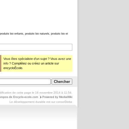
produits bio enfants, produits bio naturels, produits bio et
Vous êtes spécialiste d'un sujet ? Vous avez une
info ?
Complétez ou créez un article sur
encycloÉcolo.
dification de cette page le 16 novembre 2014 à 11:54.
propos de Encyclo-ecolo.com
Powered by MediaWiki
Le
développement durable
est sur
consoGlobe