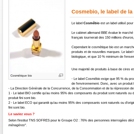
Cosmebio, le label de l
Le label
Cosmébio
est un label utilisé pou
Le cabinet allemand BBE évalue le marché d
français tournerait des 150 millions d'eu
Cependant le cosmétique bio est un marché 
produits et de nouvelles marques. Le label
biologique, et que 10 % minimum de l'ensem
Une majorité de produits à base de cires et
Cosmétique bio
- Le label Cosmébio exige que 95 % du produ
de l'environnement. Donc, avec un produit 
- La Direction Générale de la Concurrence, de la Consommation et de la répression des 
1 - Le label BIO certifie qu'au moins 95% des composants du produit sont naturels ou d
produit fini sont bio.
2 - Le label ECO qui garantit qu'au moins 95% des composants sont naturels ou d'origi
fini sont bio.
Le saviez vous ?
Selon l'institut TNS SOFRES pour le Groupe O2 : 76% des personnes interrogées décl
ménagères
".