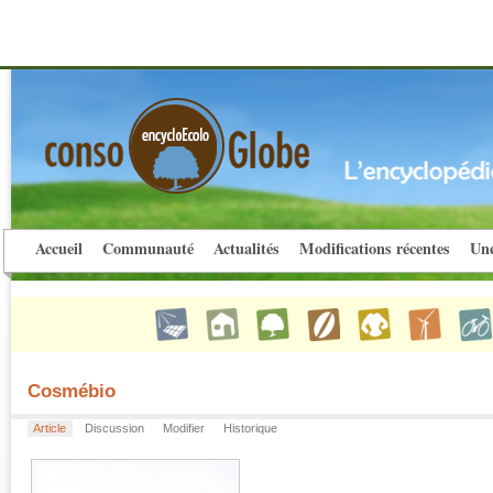
Accueil
Communauté
Actualités
Modifications récentes
Une
Cosmébio
Article
Discussion
Modifier
Historique