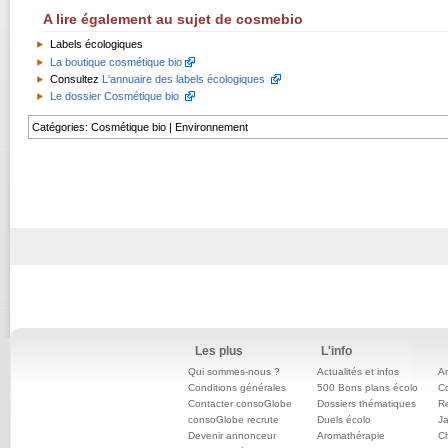
A lire également au sujet de cosmebio
Labels écologiques
La boutique cosmétique bio
Consultez
L'annuaire des labels écologiques
Le dossier Cosmétique bio
Catégories
:
Cosmétique bio
|
Environnement
Les plus
L'info
Qui sommes-nous ?
Actualités et infos
An
Conditions générales
500 Bons plans écolo
C
Contacter consoGlobe
Dossiers thématiques
Re
consoGlobe recrute
Duels écolo
Ja
Devenir annonceur
Aromathérapie
Ch