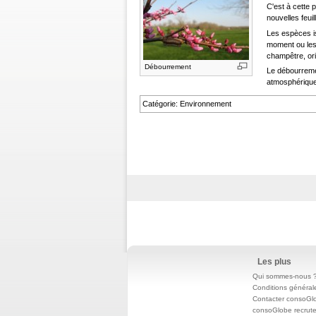
C'est à cette 
nouvelles feuil
Les espèces i
moment ou les 
champêtre, ori
Débourrement
Le débourremen
atmosphériqu
Catégorie
:
Environnement
Les plus
Qui sommes-nous 
Conditions général
Contacter consoGl
consoGlobe recrut