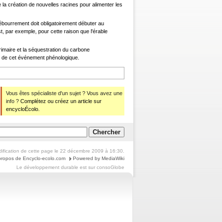
 la création de nouvelles racines pour alimenter les
bourrement doit obligatoirement débuter au
, par exemple, pour cette raison que l'érable
rimaire et la séquestration du carbone
é de cet événement phénologique.
Vous êtes spécialiste d'un sujet ? Vous avez une
info ?
Complétez ou créez un article sur
encycloÉcolo.
ification de cette page le 22 décembre 2009 à 16:30.
propos de Encyclo-ecolo.com
Powered by MediaWiki
Le
développement durable
est sur
consoGlobe