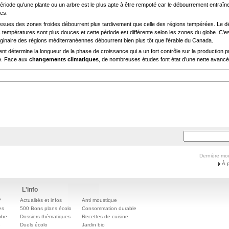
période qu'une plante ou un arbre est le plus apte à être rempoté car le débourrement entraîne
les.
ssues des zones froides débourrent plus tardivement que celle des régions tempérées. Le dé
températures sont plus douces et cette période est différente selon les zones du globe. C'est
ginaire des régions méditerranéennes débourrent bien plus tôt que l'érable du Canada.
t détermine la longueur de la phase de croissance qui a un fort contrôle sur la production p
e. Face aux
changements climatiques
, de nombreuses études font état d’une nette avanc
Dernière mod
À 
L'info
?
Actualités et infos
Anti moustique
es
500 Bons plans écolo
Consommation durable
obe
Dossiers thématiques
Recettes de cuisine
e
Duels écolo
Jardin bio