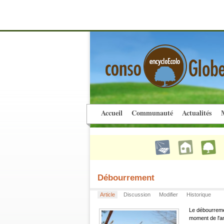
Accueil
Communauté
Actualités
M
Débourrement
Article
Discussion
Modifier
Historique
Le débourreme
moment de l'an