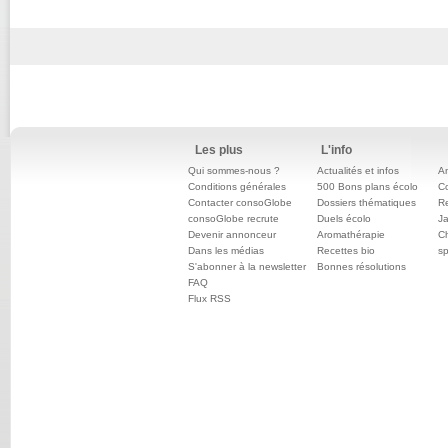
Les plus
L'info
Qui sommes-nous ?
Actualités et infos
An
Conditions générales
500 Bons plans écolo
C
Contacter consoGlobe
Dossiers thématiques
Re
consoGlobe recrute
Duels écolo
Ja
Devenir annonceur
Aromathérapie
Ch
Dans les médias
Recettes bio
sp
S'abonner à la newsletter
Bonnes résolutions
FAQ
Flux RSS