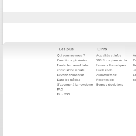
Les plus
L'info
Qui sommes-nous ?
Actualités et infos
An
Conditions générales
500 Bons plans écolo
C
Contacter consoGlobe
Dossiers thématiques
Re
consoGlobe recrute
Duels écolo
Ja
Devenir annonceur
Aromathérapie
Ch
Dans les médias
Recettes bio
sp
S'abonner à la newsletter
Bonnes résolutions
FAQ
Flux RSS