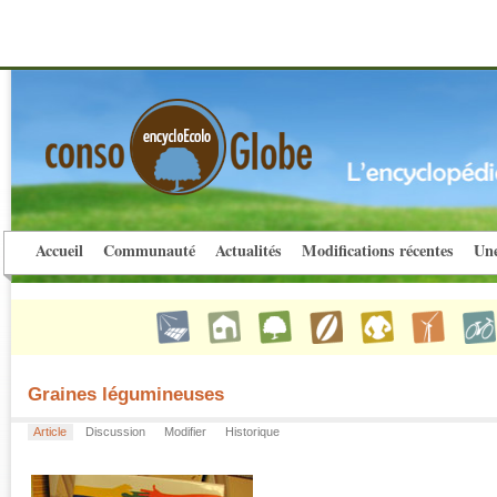
Accueil
Communauté
Actualités
Modifications récentes
Une
Graines légumineuses
Article
Discussion
Modifier
Historique