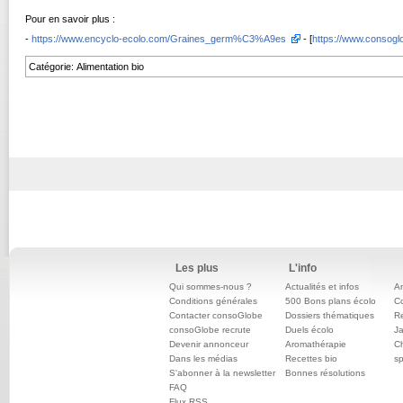
Pour en savoir plus :
-
https://www.encyclo-ecolo.com/Graines_germ%C3%A9es
- [
https://www.consogl
Catégorie
:
Alimentation bio
Les plus
L'info
Qui sommes-nous ?
Actualités et infos
An
Conditions générales
500 Bons plans écolo
C
Contacter consoGlobe
Dossiers thématiques
Re
consoGlobe recrute
Duels écolo
Ja
Devenir annonceur
Aromathérapie
Ch
Dans les médias
Recettes bio
sp
S'abonner à la newsletter
Bonnes résolutions
FAQ
Flux RSS