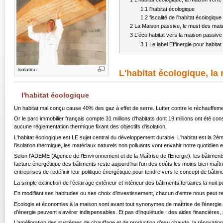
1.1
l'habitat écologique
1.2
fiscalité de l'habitat écologique
2
La Maison passive, le must des mais
3
L'éco habitat vers la maison passive
3.1
Le label Effinergie pour habita
Isolation
L'habitat écologique, la
l'habitat écologique
Un habitat mal conçu cause 40% des gaz à effet de serre. Lutter contre le réchauffemen
Or le parc immobilier français compte 31 millions d'habitats dont 19 millions ont été con
aucune réglementation thermique fixant des objectifs d'isolation.
L'habitat écologique est LE sujet central du développement durable. L'habitat est la 2
l'isolation thermique, les matériaux naturels non polluants vont envahir notre quotidien 
Selon l’ADEME (Agence de l’Environnement et de la Maîtrise de l’Energie), les bâtiments
facture énergétique des bâtiments reste aujourd’hui l’un des coûts les moins bien maîtri
entreprises de redéfinir leur politique énergétique pour tendre vers le concept de bâtime
La simple extinction de l’éclairage extérieur et intérieur des bâtiments tertiaires la nu
En modifiant ses habitudes ou ses choix d’investissement, chacun d'entre nous peut 
Ecologie et économies à la maison sont avant tout synonymes de maîtrise de l’énergie.
d’énergie peuvent s’avérer indispensables. Et pas d’inquiétude : des aides financières,
L’amélioration des systèmes de chauffage et de production d’eau chaude, la rénovation de 