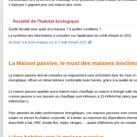
« triptyque » gagnant pour une maison plus verte.
fiscalité de l'habitat écologique
Quelle fiscalité pour quels éco-travaux ? à quelles conditions ?
La synthèse des informations à connaître sur l’application du crédit d’impôt en 2011
Accéder à la fiche pratique sur le Crédit d’impôt 2012
La Maison passive, le must des maisons bioclim
La maison passive devrait connaître un engouement sans précédent dans les mois et ann
énergétique, offrant un climat intérieur confortable toute l'année, grâce à la qualité de 
La maison passive appelée aussi maison sans chauffage ou maison à énergie nulle rép
comme passive si ses besoins en chauffage sont inférieurs à 15 kWh/m²/an (alors que
kWh/m2/an !).
Pour atteindre de telles performances énergétiques, ces maisons passives sont construi
solaire ou encore la chaleur corporelle, et à limiter au maximum les déperditions therm
étanchéité à l'air, VMC double flux, triples vitrages... : autant d'éléments pris en compt