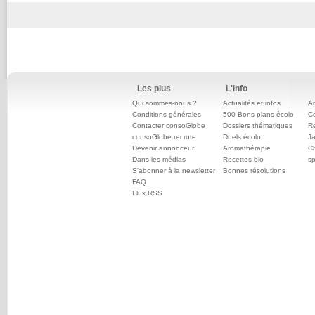
Les plus
L'info
Qui sommes-nous ?
Actualités et infos
An
Conditions générales
500 Bons plans écolo
C
Contacter consoGlobe
Dossiers thématiques
Re
consoGlobe recrute
Duels écolo
Ja
Devenir annonceur
Aromathérapie
Ch
Dans les médias
Recettes bio
sp
S'abonner à la newsletter
Bonnes résolutions
FAQ
Flux RSS