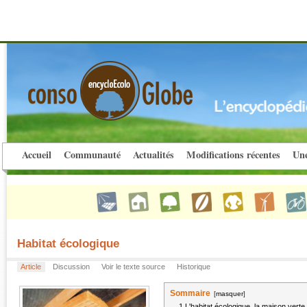
Accueil
Communauté
Actualités
Modifications récentes
Une
Habitat écologique
Article
Discussion
Voir le texte source
Historique
Sommaire
[
masquer
]
1
L'habitat écologique, la maison verte