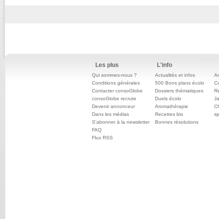
Les plus
L'info
Qui sommes-nous ?
Actualités et infos
An
Conditions générales
500 Bons plans écolo
C
Contacter consoGlobe
Dossiers thématiques
Re
consoGlobe recrute
Duels écolo
Ja
Devenir annonceur
Aromathérapie
Ch
Dans les médias
Recettes bio
sp
S'abonner à la newsletter
Bonnes résolutions
FAQ
Flux RSS