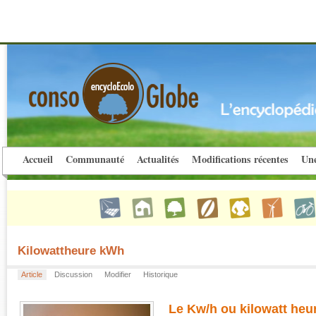
Accueil
Communauté
Actualités
Modifications récentes
Une
Kilowattheure kWh
Article
Discussion
Modifier
Historique
Le Kw/h ou kilowatt heu