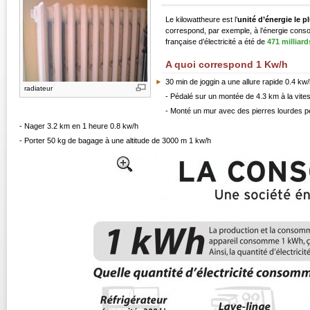
Le kilowattheure est l’
unité d’énergie le p
correspond, par exemple, à l’énergie cons
française d’électricité a été de
471 milliar
A quoi correspond 1 Kw/h
30 min de joggin a une allure rapide 0.4 kw
radiateur
- Pédalé sur un montée de 4.3 km à la vite
- Monté un mur avec des pierres lourdes p
- Nager 3.2 km en 1 heure 0.8 kw/h
- Porter 50 kg de bagage à une altitude de 3000 m 1 kw/h