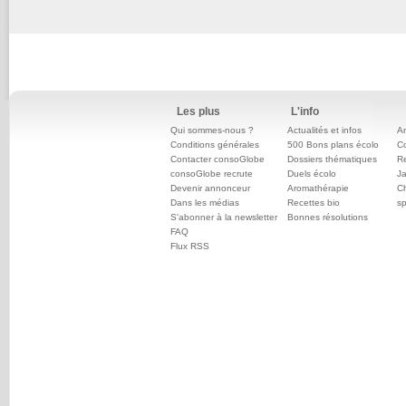
Les plus
L'info
Qui sommes-nous ?
Actualités et infos
An
Conditions générales
500 Bons plans écolo
C
Contacter consoGlobe
Dossiers thématiques
Re
consoGlobe recrute
Duels écolo
Ja
Devenir annonceur
Aromathérapie
Ch
Dans les médias
Recettes bio
sp
S'abonner à la newsletter
Bonnes résolutions
FAQ
Flux RSS