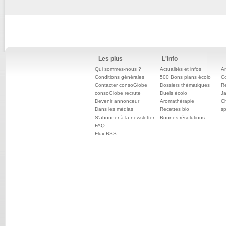
Les plus
L'info
Qui sommes-nous ?
Actualités et infos
An
Conditions générales
500 Bons plans écolo
C
Contacter consoGlobe
Dossiers thématiques
Re
consoGlobe recrute
Duels écolo
Ja
Devenir annonceur
Aromathérapie
Ch
Dans les médias
Recettes bio
sp
S'abonner à la newsletter
Bonnes résolutions
FAQ
Flux RSS