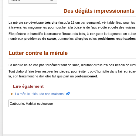
Des dégâts impressionants
La mérule se développe
très vite
(jusqu'à 12 cm par semaine), véritable fléau pour les 
à travers les maçonneries pour toucher à la boiserie de l'autre côté et celle des voisi
Elle pénètre et humidifie la structure fibreuse du bois, la
ronge
et la fragmente en cubes
nombreux
problèmes de santé
, comme les
allergies
et les
problèmes respiratoires
Lutter contre la mérule
La mérule ne se voit pas forcément tout de suite, d'autant qu'elle n'a pas besoin de lumiè
Tout d’abord faire bien respirer les pièces, pour éviter trop d’humidité dans l’air et répa
là, son traitement ne doit être fait que part un
professionnel.
Lire également
La mérule : fléau de nos maisons!
Catégorie
:
Habitat écologique