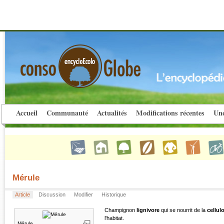
Accueil
Communauté
Actualités
Modifications récentes
Une
Mérule
Article
Discussion
Modifier
Historique
Champignon
lignivore
qui se nourrit de la
cellul
l'habitat.
Mérule