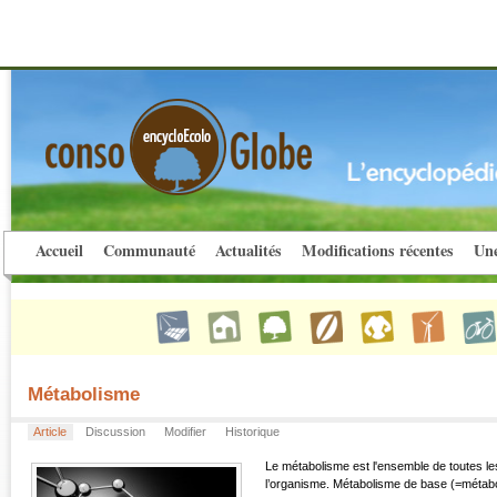
Accueil
Communauté
Actualités
Modifications récentes
Une
Métabolisme
Article
Discussion
Modifier
Historique
Le métabolisme est l'ensemble de toutes le
l’organisme. Métabolisme de base (=métabol