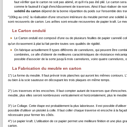
faut vérifier que le carton ne soit pas abimé, et qu'il n'a pas été plié. Le carton s
comme le fauteuil il s'agit d'enchâssement de traverses. Ainsi il faut réaliser de no
solidité du carton
dépend de la bonne répartition du poids sur l'ensemble des tr
"100kg au cm2. la réalisation d'une structure intérieure du meuble permet une solidité 
sont recouverts de carton. Les arêtes sont ensuite recouvertes de papier kraft. Le meub
Le Carton ondulé
Le Carton ondulé est composé d'une ou de plusieurs feuilles de papier cannelé collé
qu'un écrasement à plat lui fait perdre toutes ses qualités de rigidité.
On fabrique actuellement 8 types différents de cannelures, qui peuvent être combi
combinées, ce afin d'obtenir de meilleures caractéristiques de résistance mécaniqu
possible d'associer de la sorte jusqu'à trois cannelures, voire quatre cannelures, 
La Fabrication du meuble en carton
1°) La forme du meuble. Il faut prévoir trois planches qui auront les mêmes contours. L'u
ou bien à la scie sauteuse en découpant les trois plaques en même temps.
2°) Les traverses et les encoches. Il faut compter autant de traverses que d'encoches
meuble, plus elles seront nombreuses verticalement et horizontalement, plus le meuble 
3°) Le Collage. Cette étape est probablement la plus laborieuse. Il est possible d'utilis
possible d'utiliser un pistolet à colle. Il faut coller chaque traverse et encoche à la faç
nécessaire pour fermer les côtés.
4°) Le papier kraft. L'utilisation de ce papier permet une meilleure finition et une plus gr
carton.