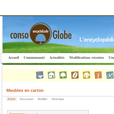
Accueil
Communauté
Actualités
Modifications récentes
Une
Meubles en carton
Article
Discussion
Modifier
Historique