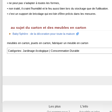
• ne peut pas s'adapter à toutes les formes,
• non traité, il craint l'humidité et le feu aussi bien lors du stockage que de l'utilisation.
• c'est un support de bricolage qui est loin d'être précis dans les mesures.
au sujet du carton et des meubles en carton
Baby’Sphère : de la décoration pour toute la maison
meubles en carton, jouets en carton, fabriquer un meuble en carton
Catégories
:
Jardinage écologique
|
Consommation Durable
Les plus
L'info
Qui sommes-nous ?
Actualités et infos
An