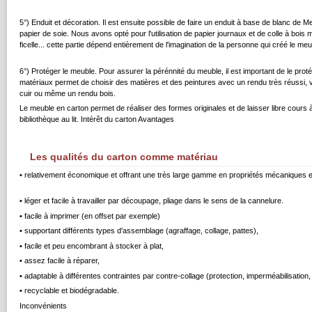
5°) Enduit et décoration. Il est ensuite possible de faire un enduit à base de blanc de 
papier de soie. Nous avons opté pour l'utilisation de papier journaux et de colle à bois m
ficelle... cette partie dépend entièrement de l'imagination de la personne qui créé le meu
6°) Protéger le meuble. Pour assurer la pérénnité du meuble, il est important de le p
matériaux permet de choisir des matières et des peintures avec un rendu très réussi, vo
cuir ou même un rendu bois.
Le meuble en carton permet de réaliser des formes originales et de laisser libre cours à 
bibliothèque au lit. Intérêt du carton Avantages
Les qualités du carton comme matériau
• relativement économique et offrant une très large gamme en propriétés mécaniques et
• léger et facile à travailler par découpage, pliage dans le sens de la cannelure.
• facile à imprimer (en offset par exemple)
• supportant différents types d'assemblage (agraffage, collage, pattes),
• facile et peu encombrant à stocker à plat,
• assez facile à réparer,
• adaptable à différentes contraintes par contre-collage (protection, imperméabilisation,
• recyclable et biodégradable.
Inconvénients