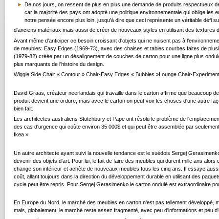
De nos jours, on ressent de plus en plus une demande de produits respectueux 
car la majorité des pays ont adopté une politique environnementale qui oblige les e
notre pensée encore plus loin, jusqu'à dire que ceci représente un véritable défi su
d'anciens matériaux mais aussi de créer de nouveaux styles en utilisant des textures dif
Avant même d'anticiper ce besoin croissant d'objets qui ne nuisent pas à l'environneme
de meubles: Easy Edges (1969-73), avec des chaises et tables courbes faites de plusie
(1979-82) créée par un désalignement de couches de carton pour une ligne plus ondulée
plus marquants de l'histoire du design.
Wiggle Side Chair « Contour » Chair-Easy Edges « Bubbles »Lounge Chair-Experimen
David Graas, créateur neerlandais qui travaille dans le carton affirme que beaucoup de 
produit devient une ordure, mais avec le carton on peut voir les choses d'une autre faço
bien fait.
Les architectes australiens Stutchbury et Pape ont résolu le problème de l'emplacement
des cas d'urgence qui coûte environ 35 000$ et qui peut être assemblée par seulemen
Ikea »
Un autre architecte ayant suivi la nouvelle tendance est le suédois Sergej Gerasimenk
devenir des objets d'art. Pour lui, le fait de faire des meubles qui durent mille ans alo
change son intérieur et achète de nouveaux meubles tous les cinq ans. Il essaye aussi 
coût, allant toujours dans la direction du développement durable en utilisant des paquets
cycle peut être repris. Pour Sergej Gerasimenko le carton ondulé est extraordinaire pour
En Europe du Nord, le marché des meubles en carton n'est pas tellement développé, 
mais, globalement, le marché reste assez fragmenté, avec peu d'informations et peu d'