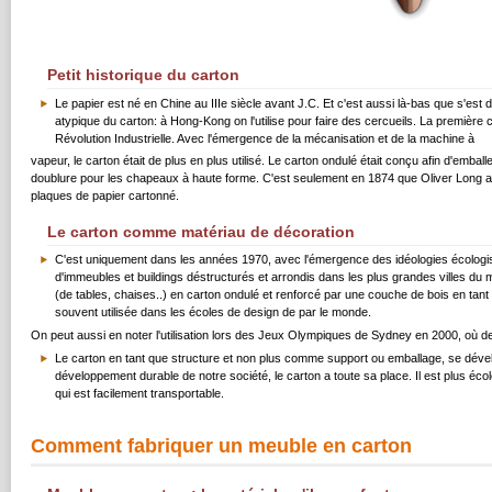
Petit historique du carton
Le papier est né en Chine au IIIe siècle avant J.C. Et c'est aussi là-bas que s'est 
atypique du carton: à Hong-Kong on l'utilise pour faire des cercueils. La première
Révolution Industrielle. Avec l'émergence de la mécanisation et de la machine à
vapeur, le carton était de plus en plus utilisé. Le carton ondulé était conçu afin d'emballe
doublure pour les chapeaux à haute forme. C'est seulement en 1874 que Oliver Long a
plaques de papier cartonné.
Le carton comme matériau de décoration
C'est uniquement dans les années 1970, avec l'émergence des idéologies écologiste
d'immeubles et buildings déstructurés et arrondis dans les plus grandes villes du 
(de tables, chaises..) en carton ondulé et renforcé par une couche de bois en tant 
souvent utilisée dans les écoles de design de par le monde.
On peut aussi en noter l'utilisation lors des Jeux Olympiques de Sydney en 2000, où des
Le carton en tant que structure et non plus comme support ou emballage, se dével
développement durable de notre société, le carton a toute sa place. Il est plus é
qui est facilement transportable.
Comment fabriquer un meuble en carton