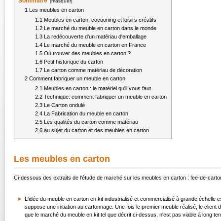
Sommaire
[
masquer
]
1
Les meubles en carton
1.1
Meubles en carton, cocooning et loisirs créatifs
1.2
Le marché du meuble en carton dans le monde
1.3
La redécouverte d'un matériau d'emballage
1.4
Le marché du meuble en carton en France
1.5
Où trouver des meubles en carton ?
1.6
Petit historique du carton
1.7
Le carton comme matériau de décoration
2
Comment fabriquer un meuble en carton
2.1
Meubles en carton : le matériel qu'il vous faut
2.2
Technique: comment fabriquer un meuble en carton
2.3
Le Carton ondulé
2.4
La Fabrication du meuble en carton
2.5
Les qualités du carton comme matériau
2.6
au sujet du carton et des meubles en carton
Les meubles en carton
Ci-dessous des extraits de l'étude de marché sur les meubles en carton : fee-de
L'idée du meuble en carton en kit industrialisé et commercialisé à grande échelle 
suppose une initiation au cartonnage. Une fois le premier meuble réalisé, le client 
que le marché du meuble en kit tel que décrit ci-dessus, n'est pas viable à long te