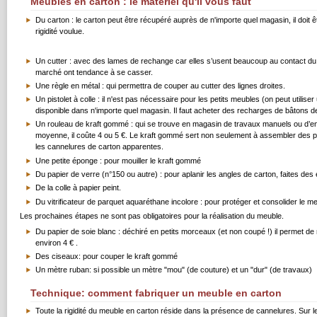
Meubles en carton : le matériel qu'il vous faut
Du carton : le carton peut être récupéré auprès de n'importe quel magasin, il doit êt
rigidité voulue.
Un cutter : avec des lames de rechange car elles s’usent beaucoup au contact du 
marché ont tendance à se casser.
Une règle en métal : qui permettra de couper au cutter des lignes droites.
Un pistolet à colle : il n'est pas nécessaire pour les petits meubles (on peut utiliser
disponible dans n'importe quel magasin. Il faut acheter des recharges de bâtons de c
Un rouleau de kraft gommé : qui se trouve en magasin de travaux manuels ou d’enc
moyenne, il coûte 4 ou 5 €. Le kraft gommé sert non seulement à assembler des part
les cannelures de carton apparentes.
Une petite éponge : pour mouiller le kraft gommé
Du papier de verre (n°150 ou autre) : pour aplanir les angles de carton, faites des
De la colle à papier peint.
Du vitrificateur de parquet aquaréthane incolore : pour protéger et consolider le me
Les prochaines étapes ne sont pas obligatoires pour la réalisation du meuble.
Du papier de soie blanc : déchiré en petits morceaux (et non coupé !) il permet de
environ 4 € .
Des ciseaux: pour couper le kraft gommé
Un mètre ruban: si possible un mètre "mou" (de couture) et un "dur" (de travaux)
Technique: comment fabriquer un meuble en carton
Toute la rigidité du meuble en carton réside dans la présence de cannelures. Sur les