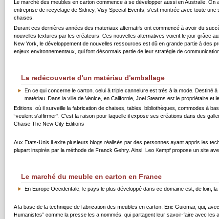
Le marché des meubles en carton commence à se développer aussi en Australie. On a
entreprise de recyclage de Sidney, Visy Special Events, s'est montrée avec toute une
chaises.
Durant ces dernières années des materiaux alternatifs ont commencé à avoir du succè
nouvelles textures par les créateurs. Ces nouvelles alternatives voient le jour grâce 
New York, le développement de nouvelles ressources est dû en grande partie à des pres
enjeux environnementaux, qui font désormais partie de leur stratégie de communicatio
La redécouverte d'un matériau d'emballage
En ce qui concerne le carton, celui à triple cannelure est très à la mode. Destiné
matériau. Dans la ville de Venice, en Californie, Joel Stearns est le propriétaire et
Editions, où il surveille la fabrication de chaises, tables, bibliothèques, commodes à b
“veulent s'affirmer”. C'est la raison pour laquelle il expose ses créations dans des gall
Chaise The New City Editions
Aux Etats-Unis il exite plusieurs blogs réalisés par des personnes ayant appris les t
plupart inspirés par la méthode de Franck Gehry. Ainsi, Leo Kempf propose un site av
Le marché du meuble en carton en France
En Europe Occidentale, le pays le plus développé dans ce domaine est, de loin, la
A la base de la technique de fabrication des meubles en carton: Eric Guiomar, qui, ave
Humanistes” comme la presse les a nommés, qui partagent leur savoir-faire avec les aut