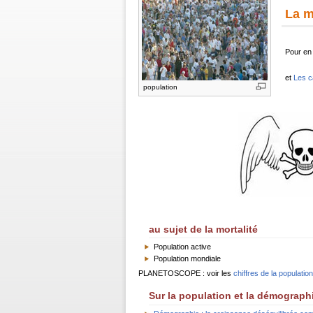
La m
Pour en 
et
Les c
population
au sujet de la mortalité
Population active
Population mondiale
PLANETOSCOPE : voir les
chiffres de la populatio
Sur la population et la démograph