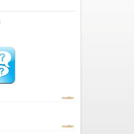
]
[
modifier
]
[
modifier
]