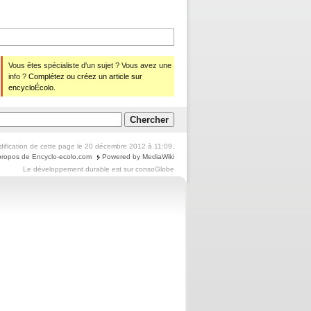
Vous êtes spécialiste d'un sujet ? Vous avez une
info ?
Complétez ou créez un article sur
encycloÉcolo.
dification de cette page le 20 décembre 2012 à 11:09.
propos de Encyclo-ecolo.com
Powered by MediaWiki
Le
développement durable
est sur
consoGlobe