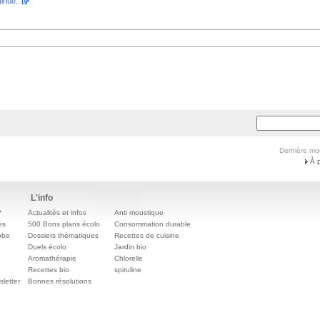
inue.
Dernière mo
À 
L'info
?
Actualités et infos
Anti moustique
es
500 Bons plans écolo
Consommation durable
obe
Dossiers thématiques
Recettes de cuisine
e
Duels écolo
Jardin bio
Aromathérapie
Chlorelle
Recettes bio
spiruline
letter
Bonnes résolutions