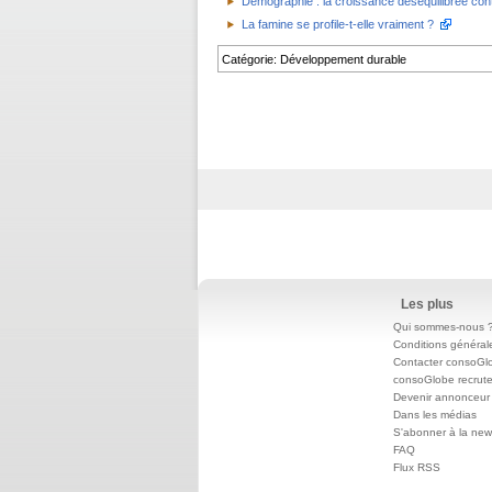
Démographie : la croissance déséquilibrée cont
La famine se profile-t-elle vraiment ?
Catégorie
:
Développement durable
Les plus
Qui sommes-nous 
Conditions général
Contacter consoGl
consoGlobe recrut
Devenir annonceur
Dans les médias
S'abonner à la news
FAQ
Flux RSS