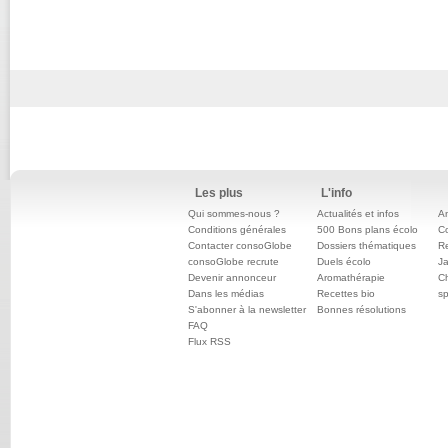
Les plus
L'info
Qui sommes-nous ?
Actualités et infos
An
Conditions générales
500 Bons plans écolo
C
Contacter consoGlobe
Dossiers thématiques
Re
consoGlobe recrute
Duels écolo
Ja
Devenir annonceur
Aromathérapie
Ch
Dans les médias
Recettes bio
sp
S'abonner à la newsletter
Bonnes résolutions
FAQ
Flux RSS