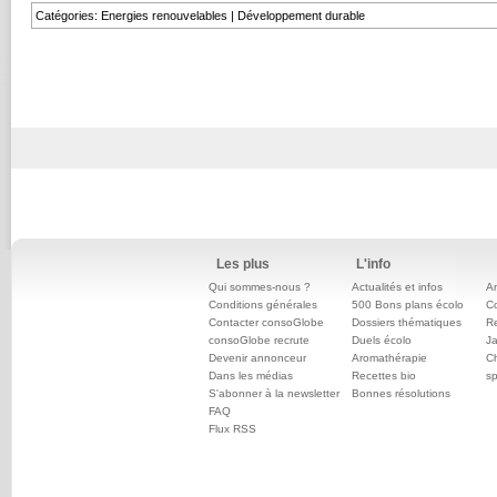
Catégories
:
Energies renouvelables
|
Développement durable
Les plus
L'info
Qui sommes-nous ?
Actualités et infos
An
Conditions générales
500 Bons plans écolo
C
Contacter consoGlobe
Dossiers thématiques
Re
consoGlobe recrute
Duels écolo
Ja
Devenir annonceur
Aromathérapie
Ch
Dans les médias
Recettes bio
sp
S'abonner à la newsletter
Bonnes résolutions
FAQ
Flux RSS