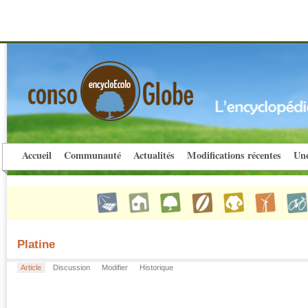
Accueil
Communauté
Actualités
Modifications récentes
Une
Platine
Article
Discussion
Modifier
Historique