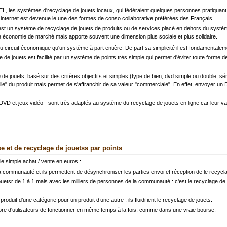
, les systèmes d'recyclage de jouets locaux, qui fédéraient quelques personnes pratiquant l
 sur internet est devenue le une des formes de conso collaborative préférées des Français.
st un système de recyclage de jouets de produits ou de services placé en dehors du système
économie de marché mais apporte souvent une dimension plus sociale et plus solidaire.
circuit économique qu'un système à part entière. De part sa simplicité il est fondamentaleme
e de jouets est facilité par un système de points très simple qui permet d'éviter toute forme 
de jouets, basé sur des critères objectifs et simples (type de bien, dvd simple ou double, s
le" du produit mais permet de s'affranchir de sa valeur "commerciale". En effet, envoyer un D
, DVD et jeux vidéo - sont très adaptés au système du recyclage de jouets en ligne car leur v
 et de recyclage de jouetss par points
e simple achat / vente en euros :
 communauté et ils permettent de désynchroniser les parties envoi et réception de le recycla
uetsr de 1 à 1 mais avec les milliers de personnes de la communauté : c'est le recyclage de jou
roduit d’une catégorie pour un produit d’une autre ; ils fluidifient le recyclage de jouets.
e d'utilisateurs de fonctionner en même temps à la fois, comme dans une vraie bourse.