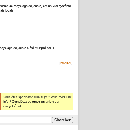
teforme de recyclage de jouets, est un vrai système
aie locale.
cyclage de jouets a été multiplié par 4.
[
modifier
]
Vous êtes spécialiste d'un sujet ? Vous avez une
info ?
Complétez ou créez un article sur
encycloÉcolo.