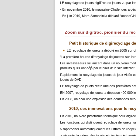
LE recyclage de jouets digiTroc de jouets vu par les a
- En novembre 2010, le magazine Challenges a dési
- En juin 2010, Marc Simoncini a déclaré "consoGlob
Zoom sur digitroc, pionnier du re
Petit historique de digirecyclage de
LE recyclage de jouets a débuté en 2005 sur digi
"La première bourse d’recyclage de jouetss sur Inte
Les investisseurs se lancent dans un nouveau mode
produits qu’ils ont déjà par le biais d’un site Inter
Rapidement, le recyclage de jouets de jeux vidéo e
jouets de DVD.
LE recyclage de jouets reste une des premières cat
EN 2007, recyclage de jouets a dépassé 400 000 ins
En 2008, on a vu une explosion des demandes d'recy
2010, des innnovations pour le recy
En 2010, nouvelle plateforme technique pour digirec
Les fonctions qui distinguent recyclage de jouets, un
> rapprocher automatiquement les Offres de recyc
> négocier la valeur des jouets et des jeux échangé