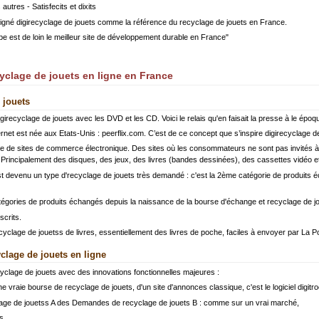
utres - Satisfecits et dixits
gné digirecyclage de jouets comme la référence du recyclage de jouets en France.
e est de loin le meilleur site de développement durable en France"
cyclage de jouets en ligne en France
 jouets
recyclage de jouets avec les DVD et les CD. Voici le relais qu'en faisait la presse à le époqu
rnet est née aux Etats-Unis : peerflix.com. C’est de ce concept que s’inspire digirecyclage d
 de sites de commerce électronique. Des sites où les consommateurs ne sont pas invités à
net. Principalement des disques, des jeux, des livres (bandes dessinées), des cassettes vidéo et
st devenu un type d'recyclage de jouets très demandé : c'est la 2ème catégorie de produits
égories de produits échangés depuis la naissance de la bourse d'échange et recyclage de jo
crits.
clage de jouetss de livres, essentiellement des livres de poche, faciles à envoyer par La P
clage de jouets en ligne
yclage de jouets avec des innovations fonctionnelles majeures :
e vraie bourse de recyclage de jouets, d'un site d'annonces classique, c'est le logiciel digitr
lage de jouetss A des Demandes de recyclage de jouets B : comme sur un vrai marché,
s