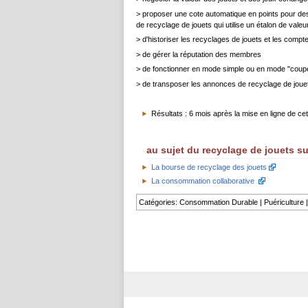
> proposer une cote automatique en points pour des m
de recyclage de jouets qui utilise un étalon de valeur
> d'historiser les recyclages de jouets et les compt
> de gérer la réputation des membres
> de fonctionner en mode simple ou en mode "coupe-
> de transposer les annonces de recyclage de jouet
Résultats : 6 mois après la mise en ligne de cet
au sujet du recyclage de jouets su
La bourse de recyclage des jouets
La consommation collaborative
Catégories
:
Consommation Durable
|
Puériculture