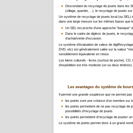
Descendant du recyclage de jouets dans les SEL
(village, quartier, ...), le recyclage de jouets
Un système de recyclage de jouets local (ou SEL) e
dans une large mesure sur les mêmes bases que le 
Un SEL est proche d'une approche "basique" du 
Dans le cadre de digitroc de jouets, le recyclag
d'achat/vente d'occasion.
Le système d'évaluation de valeur de digiRecyclage 
DVD, etc) est généralement calée sur la valeur "réel
sensiblement équivalente en retour.
Les biens culturels - livres (surtout de poche), CD
d'expédition est très modeste (un ou deux timbres).
Les avantages du système de bourse
Il permet une grande souplesse que ne permet pas l
les points sont une créance d’un membre sur la
les points permettent de ne pas recyclage de jo
possibilités d'recyclage de jouets
les points permettent d’recyclage de jouetsr un p
Le système de points permet donc à un grand nombr