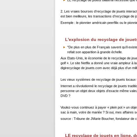
LE recyclage de jouets bilatéral nécessite que 
2. Les vraies bourses d’recyclage de jouets interac
est bien meilleure, les transactions d’recyclage de jo
Exemple : le pionnier américain peerfilix ou le pionn
L'explosion du recyclage de jouet
"De plus en plus de Français savent qu’il exis
refait son apparition à grande échelle.
Aux Etats-Unis, le économie de le recyclage de joue
golf ». Le site Netflix a donné une vraie ampleur à l
digirecyclage de jouets.com avec déjà plus d’un mill
Les vieux systèmes de recyclage de jouets locaux (
Internet a révolutionné le recyclage de jouets trad
personne un objet deux objets d’exacte même valeur
DVD ?
Voulez-vous continuez à payer « plein pot » un obje
sac à main, votre de mariée ? Si oui, mes affaires s
source : Tribune de JMarie Boucher, fondateur de
LE recyclage de jouets en ligne,