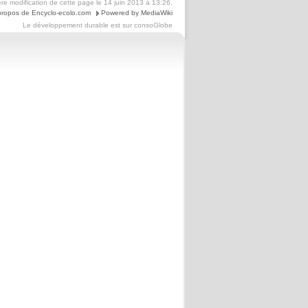
re modification de cette page le 14 juin 2013 à 13:26.
propos de Encyclo-ecolo.com
Powered by MediaWiki
Le
développement durable
est sur
consoGlobe