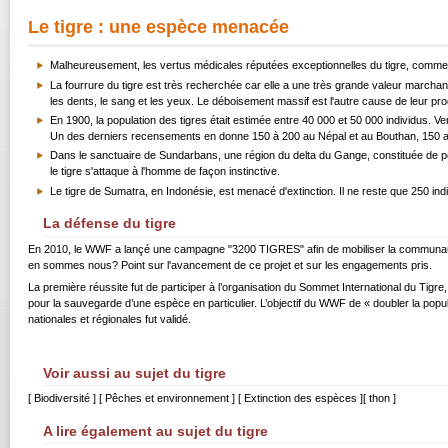
Le tigre : une espèce menacée
Malheureusement, les vertus médicales réputées exceptionnelles du tigre, comme 
La fourrure du tigre est très recherchée car elle a une très grande valeur march
les dents, le sang et les yeux. Le déboisement massif est l'autre cause de leur progr
En 1900, la population des tigres était estimée entre 40 000 et 50 000 individus. V
Un des derniers recensements en donne 150 à 200 au Népal et au Bouthan, 150 a
Dans le sanctuaire de Sundarbans, une région du delta du Gange, constituée de petit
le tigre s'attaque à l'homme de façon instinctive.
Le tigre de Sumatra, en Indonésie, est menacé d'extinction. Il ne reste que 250 ind
La défense du tigre
En 2010, le WWF a lançé une campagne "3200 TIGRES" afin de mobiliser la communauté i
en sommes nous? Point sur l'avancement de ce projet et sur les engagements pris.
La première réussite fut de participer à l’organisation du Sommet International du Tig
pour la sauvegarde d’une espèce en particulier. L’objectif du WWF de « doubler la popul
nationales et régionales fut validé.
Voir aussi au sujet du tigre
[
Biodiversité
] [
Pêches et environnement
] [
Extinction des espèces
][
thon
]
A lire également au sujet du tigre