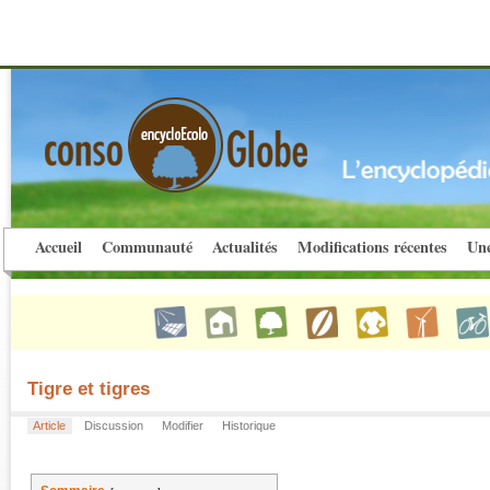
Accueil
Communauté
Actualités
Modifications récentes
Une
Tigre et tigres
Article
Discussion
Modifier
Historique