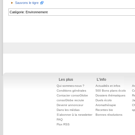
Sauvons le tigre
Catégorie
:
Environnement
Les plus
L'info
Qui sommes-nous ?
Actualités et infos
An
Conditions générales
500 Bons plans écolo
C
Contacter consoGlobe
Dossiers thématiques
Re
consoGlobe recrute
Duels écolo
Ja
Devenir annonceur
Aromathérapie
Ch
Dans les médias
Recettes bio
sp
S'abonner à la newsletter
Bonnes résolutions
FAQ
Flux RSS