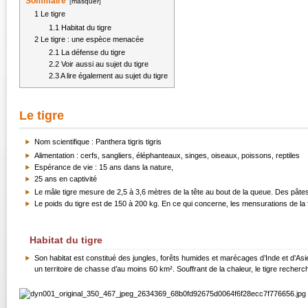
Sommaire
[
masquer
]
1
Le tigre
1.1
Habitat du tigre
2
Le tigre : une espèce menacée
2.1
La défense du tigre
2.2
Voir aussi au sujet du tigre
2.3
A lire également au sujet du tigre
Le tigre
Nom scientifique : Panthera tigris tigris
Alimentation : cerfs, sangliers, éléphanteaux, singes, oiseaux, poissons, reptiles
Espérance de vie : 15 ans dans la nature,
25 ans en captivité
Le mâle tigre mesure de 2,5 à 3,6 mètres de la tête au bout de la queue. Des pâtes 
Le poids du tigre est de 150 à 200 kg. En ce qui concerne, les mensurations de la 
Habitat du tigre
Son habitat est constitué des jungles, forêts humides et marécages d’Inde et d’Asie
un territoire de chasse d’au moins 60 km². Souffrant de la chaleur, le tigre recherch