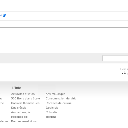
lo
Derni
À 
L'info
?
Actualités et infos
Anti moustique
es
500 Bons plans écolo
Consommation durable
obe
Dossiers thématiques
Recettes de cuisine
e
Duels écolo
Jardin bio
Aromathérapie
Chlorelle
Recettes bio
spiruline
letter
Bonnes résolutions