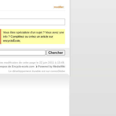
[
modifier
]
Vous êtes spécialiste d'un sujet ? Vous avez une
info ?
Complétez ou créez un article sur
encycloÉcolo.
ère modification de cette page le 22 juin 2011 à 13:49.
propos de Encyclo-ecolo.com
Powered by MediaWiki
Le
développement durable
est sur
consoGlobe