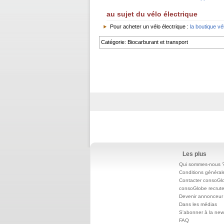
au sujet du vélo électrique
Pour acheter un
vélo électrique
:
la boutique vé
Catégorie
:
Biocarburant et transport
Les plus
Qui sommes-nous 
Conditions général
Contacter consoGl
consoGlobe recrut
Devenir annonceur
Dans les médias
S'abonner à la news
FAQ