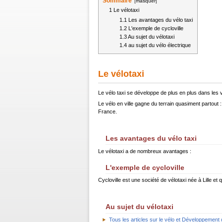
Sommaire
[
masquer
]
1
Le vélotaxi
1.1
Les avantages du vélo taxi
1.2
L'exemple de cycloville
1.3
Au sujet du vélotaxi
1.4
au sujet du vélo électrique
Le vélotaxi
Le vélo taxi se développe de plus en plus dans les v
Le vélo en ville gagne du terrain quasiment partout
France.
Les avantages du vélo taxi
Le vélotaxi a de nombreux avantages :
L'exemple de cycloville
Cycloville est une société de vélotaxi née à Lille et
Au sujet du vélotaxi
Tous les articles sur le vélo et Développement 