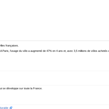
illes françaises.
 : A Paris, l’usage du vélo a augmenté de 47% en 4 ans et, avec 3,5 millions de vélos acheté
 qui se développe sur toute la France.
durable