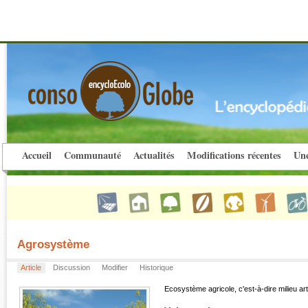
Accueil
Communauté
Actualités
Modifications récentes
Une
Agrosystème
Article
Discussion
Modifier
Historique
Ecosystème agricole, c'est-à-dire milieu art