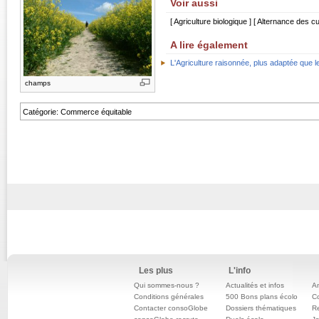
Voir aussi
[
Agriculture biologique
] [
Alternance des cu
A lire également
L'Agriculture raisonnée, plus adaptée que le
champs
Catégorie
:
Commerce équitable
Les plus
L'info
Qui sommes-nous ?
Actualités et infos
An
Conditions générales
500 Bons plans écolo
C
Contacter consoGlobe
Dossiers thématiques
Re