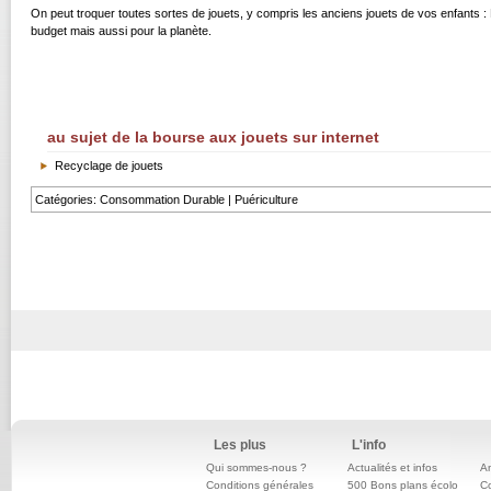
On peut troquer toutes sortes de jouets, y compris les anciens jouets de vos enfants 
budget mais aussi pour la planète.
au sujet de la bourse aux jouets sur internet
Recyclage de jouets
Catégories
:
Consommation Durable
|
Puériculture
Les plus
L'info
Qui sommes-nous ?
Actualités et infos
An
Conditions générales
500 Bons plans écolo
C