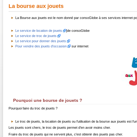
La bourse aux jouets
La Bourse aux jouets est le nom donné par consoGlobe à ses services internet pou
Le service de location de jouets
]de consoGlobe
Le service de troc de jouets
Le service pour donner des jouets
Pour vendre des jouets d'occasion
sur internet
Pourquoi une bourse de jouets ?
Pourquoi faire du troc de jouets ?
Le troc de jouets, la location de jouets ou l'utilsation de la bourse aux jouets es
Les jouets sont chers, le troc de jouets permet d'en avoir moins cher.
Fraire du troc de jouets qui ne servent plus, c'est obtenir des jouets pas cher.