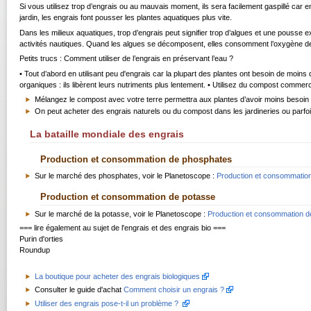
Si vous utilisez trop d’engrais ou au mauvais moment, ils sera facilement gaspillé car
jardin, les engrais font pousser les plantes aquatiques plus vite.
Dans les milieux aquatiques, trop d’engrais peut signifier trop d’algues et une pousse exc
activités nautiques. Quand les algues se décomposent, elles consomment l’oxygène de l
Petits trucs : Comment utiliser de l’engrais en préservant l’eau ?
• Tout d’abord en utilisant peu d'engrais car la plupart des plantes ont besoin de moins
organiques : ils libèrent leurs nutriments plus lentement. • Utilisez du compost commercia
Mélangez le compost avec votre terre permettra aux plantes d’avoir moins besoin 
On peut acheter des engrais naturels ou du compost dans les jardineries ou parfoi
La bataille mondiale des engrais
Production et consommation de phosphates
Sur le marché des phosphates, voir le Planetoscope :
Production et consommatio
Production et consommation de potasse
Sur le marché de la potasse, voir le Planetoscope :
Production et consommation d
=== lire également au sujet de l'engrais et des engrais bio ===
Purin d'orties
Roundup
La boutique pour acheter des engrais biologiques
Consulter le guide d'achat
Comment choisir un engrais ?
Utiliser des engrais pose-t-il un problème ?