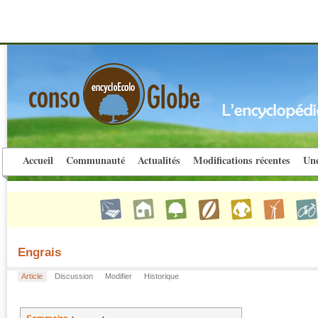
Accueil
Communauté
Actualités
Modifications récentes
Une
Engrais
Article
Discussion
Modifier
Historique