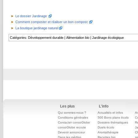
Le dossier Jardinage
Comment composter et réaliser un bon compost
La boutique jardinage naturel
Catégories
:
Développement durable
|
Alimentation bio
|
Jardinage écologique
Les plus
L'info
Qui sommes-nous ?
Actualités et infos
An
Conditions générales
500 Bons plans écolo
C
Contacter consoGlobe
Dossiers thématiques
Re
consoGlobe recrute
Duels écolo
Ja
Devenir annonceur
Aromathérapie
Ch
Dans les médias
Recettes bio
sp