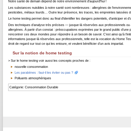
Notre santé de demain dépend de notre environnement d'aujourd'hui !
Les substances nuisibles à notre santé sont nombreuses : allergènes de l'environnemen
pesticides, métaux lourds… Outre leur présence, les traces, les empreintes laissées da
Le home testing permet donc au final d'identifier les dangers potentiels, d'anticiper et 
Des techniques d’analyse très précises — jusque-là réservées aux professionnels ou à 
allergènes. À partir d’un constat : préoccupations exprimées par le grand public d’une par
rencontrer ces deux mondes pour répondre à un besoin de savoir. C’est ainsi qu’à l’i
informations jusque-là réservées aux professionnels, telle est la vocation du Home Test
droit de regard sur tout ce qui les entoure, et veulent bénéficier d’un avis impartial.
Sur la notion de home testing
> Sur le home testing voir aussi les concepts proches de :
nouvelle consommation
Les parabènes : faut-il les éviter ou pas ?
Polluants atmosphériques
Catégorie
:
Consommation Durable