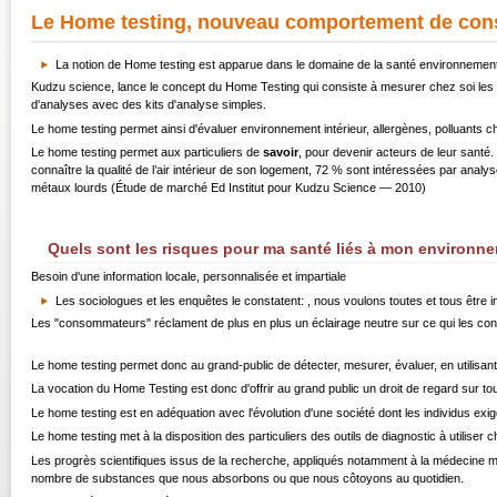
Le Home testing, nouveau comportement de co
La notion de Home testing est apparue dans le domaine de la santé environnementa
Kudzu science, lance le concept du Home Testing qui consiste à mesurer chez soi les c
d'analyses avec des kits d'analyse simples.
Le home testing permet ainsi d'évaluer environnement intérieur, allergènes, polluants ch
Le home testing permet aux particuliers de
savoir
, pour devenir acteurs de leur sant
connaître la qualité de l’air intérieur de son logement, 72 % sont intéressées par ana
métaux lourds (Étude de marché Ed Institut pour Kudzu Science — 2010)
Quels sont les risques pour ma santé liés à mon environn
Besoin d'une information locale, personnalisée et impartiale
Les sociologues et les enquêtes le constatent: , nous voulons toutes et tous être i
Les "consommateurs" réclament de plus en plus un éclairage neutre sur ce qui les conc
Le home testing permet donc au grand-public de détecter, mesurer, évaluer, en utilisant
La vocation du Home Testing est donc d'offrir au grand public un droit de regard sur tout c
Le home testing est en adéquation avec l'évolution d'une société dont les individus exig
Le home testing met à la disposition des particuliers des outils de diagnostic à utiliser
Les progrès scientifiques issus de la recherche, appliqués notamment à la médecine méd
nombre de substances que nous absorbons ou que nous côtoyons au quotidien.