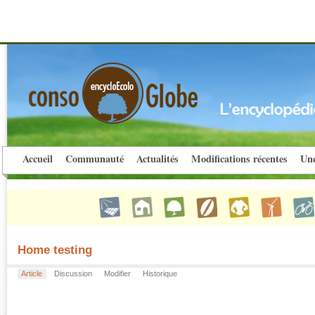
Accueil
Communauté
Actualités
Modifications récentes
Une
Home testing
Article
Discussion
Modifier
Historique