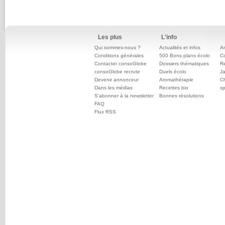
Les plus
L'info
Qui sommes-nous ?
Actualités et infos
An
Conditions générales
500 Bons plans écolo
C
Contacter consoGlobe
Dossiers thématiques
Re
consoGlobe recrute
Duels écolo
Ja
Devenir annonceur
Aromathérapie
Ch
Dans les médias
Recettes bio
sp
S'abonner à la newsletter
Bonnes résolutions
FAQ
Flux RSS