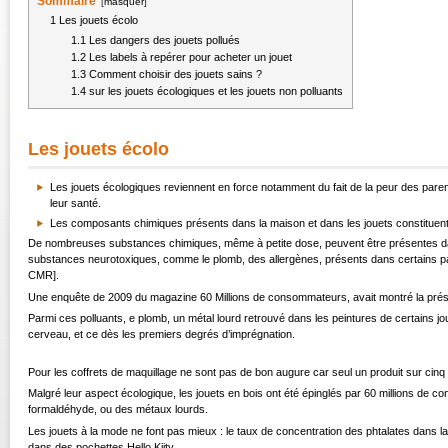
Sommaire
[
masquer
]
1
Les jouets écolo
1.1
Les dangers des jouets pollués
1.2
Les labels à repérer pour acheter un jouet
1.3
Comment choisir des jouets sains ?
1.4
sur les jouets écologiques et les jouets non polluants
Les jouets écolo
Les jouets écologiques reviennent en force notamment du fait de la peur des pare
leur santé.
Les composants chimiques présents dans la maison et dans les jouets constituent 
De nombreuses substances chimiques, même à petite dose, peuvent être présentes da
substances neurotoxiques, comme le plomb, des allergènes, présents dans certains p
CMR
].
Une enquête de 2009 du magazine 60 Millions de consommateurs, avait montré la prése
Parmi ces polluants, e plomb, un métal lourd retrouvé dans les peintures de certains jo
cerveau, et ce dès les premiers degrés d’imprégnation.
Pour les coffrets de maquillage ne sont pas de bon augure car seul un produit sur cin
Malgré leur aspect écologique, les jouets en bois ont été épinglés par 60 millions de
formaldéhyde, ou des métaux lourds.
Les jouets à la mode ne font pas mieux : le taux de concentration des phtalates dans 
dans des pochettes Hello Kiity.