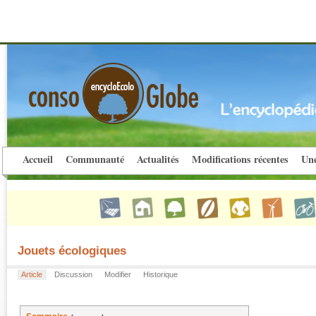
Accueil
Communauté
Actualités
Modifications récentes
Une
Jouets écologiques
Article
Discussion
Modifier
Historique