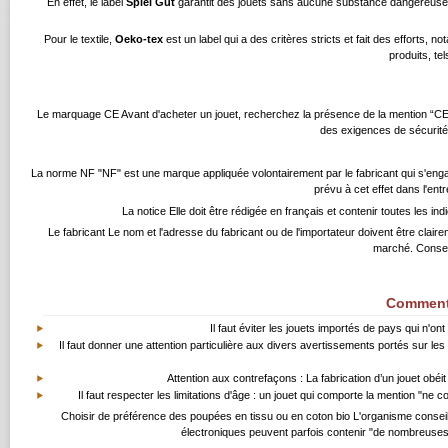
En effet, le label
Spiel Gut
garantit des jouets sans aucune substance dangereuse et t
Pour le textile,
Oeko-tex
est un label qui a des critères stricts et fait des efforts, 
produits, te
Le marquage CE Avant d'acheter un jouet, recherchez la présence de la mention “CE”, ren
des exigences de sécurité
La norme NF "NF" est une marque appliquée volontairement par le fabricant qui s'engag
prévu à cet effet dans l'entr
La notice Elle doit être rédigée en français et contenir toutes les ind
Le fabricant Le nom et l'adresse du fabricant ou de l'importateur doivent être claireme
marché. Conser
Comment 
Il faut éviter les jouets importés de pays qui n'o
Il faut donner une attention particulière aux divers avertissements portés sur l
Attention aux contrefaçons : La fabrication d’un jouet obé
Il faut respecter les limitations d'âge : un jouet qui comporte la mention "n
Choisir de préférence des poupées en tissu ou en coton bio L'organisme conseil
électroniques peuvent parfois contenir "de nombreuses s