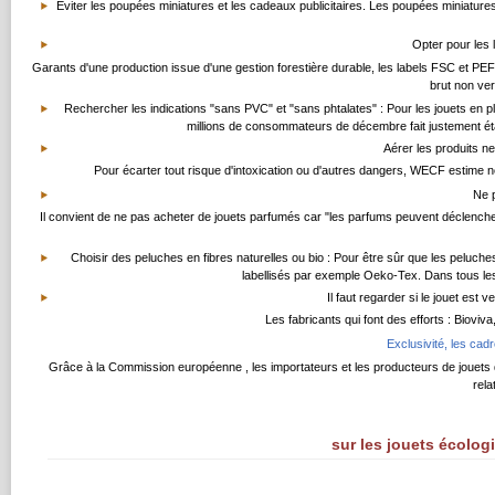
Eviter les poupées miniatures et les cadeaux publicitaires. Les poupées miniatures
Opter pour les 
Garants d'une production issue d'une gestion forestière durable, les labels FSC et P
brut non ver
Rechercher les indications "sans PVC" et "sans phtalates" : Pour les jouets en pla
millions de consommateurs de décembre fait justement éta
Aérer les produits n
Pour écarter tout risque d'intoxication ou d'autres dangers, WECF estime néc
Ne 
Il convient de ne pas acheter de jouets parfumés car "les parfums peuvent déclencher 
Choisir des peluches en fibres naturelles ou bio : Pour être sûr que les peluche
labellisés par exemple Oeko-Tex. Dans tous le
Il faut regarder si le jouet est
Les fabricants qui font des efforts : Biovi
Exclusivité, les ca
Grâce à la Commission européenne , les importateurs et les producteurs de jouets doi
rela
sur les jouets écolog