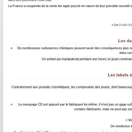
La France a suspendu de la vente les tapis-puzzle en raison de leur possible nocivité
> Le
Guide d'
Les da
De nombreuses substances chimiques peuvent avoir des conséquences plus ou moi
dans cer
Un enfant qui manipulerait pendant une heure un jouet contenant 
Les labels 
Contrairement aux produits cosmétiques, les composants des jouets, dont beaucoup s
Le marquage CE est apposé par le fabriquant lui-même. Il n’est pas un gage suffisa
certains fabricants, mais ne peut pas serv
> Voi
De nombreux la