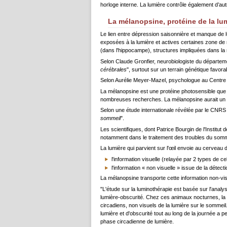
horloge interne. La lumière contrôle également d’a
La mélanopsine, protéine de la lu
Le lien entre dépression saisonnière et manque de l
exposées à la lumière et actives certaines zone de n
(dans l'hippocampe), structures impliquées dans la
Selon Claude Gronfier, neurobiologiste du départemen
cérébrales
", surtout sur un terrain génétique favora
Selon Aurélie Meyer-Mazel, psychologue au Centre m
La mélanopsine est une protéine photosensible que l'
nombreuses recherches. La mélanopsine aurait un rô
Selon une étude internationale révélée par le CNRS e
sommeil
".
Les scientifiques, dont Patrice Bourgin de l'Institu
notamment dans le traitement des troubles du somm
La lumière qui parvient sur l'œil envoie au cerveau 
l'information visuelle (relayée par 2 types de ce
l'information « non visuelle » issue de la détecti
La mélanopsine transporte cette information non-visu
"L'étude sur la luminothérapie est basée sur l'ana
lumière-obscurité. Chez ces animaux nocturnes, la l
circadiens, non visuels de la lumière sur le sommeil.
lumière et d'obscurité tout au long de la journée a 
phase circadienne de lumière.