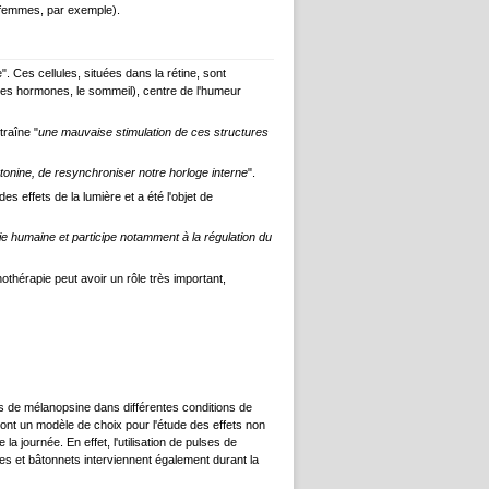
 femmes, par exemple).
 Ces cellules, situées dans la rétine, sont
, les hormones, le sommeil), centre de l'humeur
traîne "
une mauvaise stimulation de ces structures
tonine, de resynchroniser notre horloge interne
".
 effets de la lumière et a été l'objet de
gie humaine et participe notamment à la régulation du
othérapie peut avoir un rôle très important,
s de mélanopsine dans différentes conditions de
ont un modèle de choix pour l'étude des effets non
a journée. En effet, l'utilisation de pulses de
nes et bâtonnets interviennent également durant la