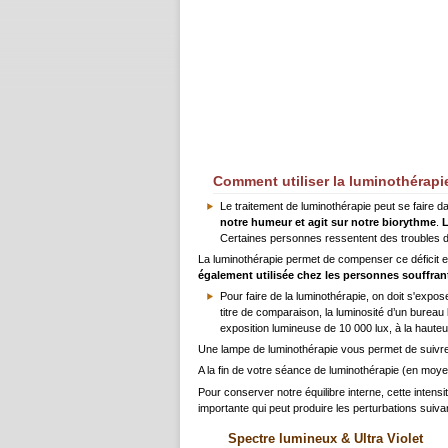
Comment utiliser la luminothérapi
Le traitement de luminothérapie peut se faire d
notre humeur et agit sur notre biorythme
.
L
Certaines personnes ressentent des troubles du
La luminothérapie permet de compenser ce déficit en
également utilisée chez les personnes souffra
Pour faire de la luminothérapie, on doit s'expose
titre de comparaison, la luminosité d’un burea
exposition lumineuse de 10 000 lux, à la haute
Une lampe de luminothérapie vous permet de suivre
A la fin de votre séance de luminothérapie (en moyen
Pour conserver notre équilibre interne, cette intens
importante qui peut produire les perturbations suivan
Spectre lumineux & Ultra Violet