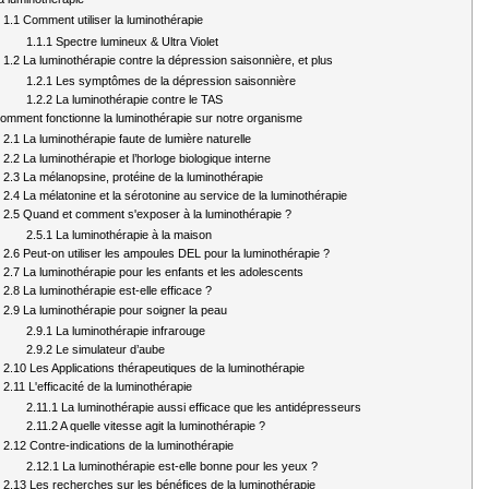
1.1
Comment utiliser la luminothérapie
1.1.1
Spectre lumineux & Ultra Violet
1.2
La luminothérapie contre la dépression saisonnière, et plus
1.2.1
Les symptômes de la dépression saisonnière
1.2.2
La luminothérapie contre le TAS
omment fonctionne la luminothérapie sur notre organisme
2.1
La luminothérapie faute de lumière naturelle
2.2
La luminothérapie et l’horloge biologique interne
2.3
La mélanopsine, protéine de la luminothérapie
2.4
La mélatonine et la sérotonine au service de la luminothérapie
2.5
Quand et comment s'exposer à la luminothérapie ?
2.5.1
La luminothérapie à la maison
2.6
Peut-on utiliser les ampoules DEL pour la luminothérapie ?
2.7
La luminothérapie pour les enfants et les adolescents
2.8
La luminothérapie est-elle efficace ?
2.9
La luminothérapie pour soigner la peau
2.9.1
La luminothérapie infrarouge
2.9.2
Le simulateur d’aube
2.10
Les Applications thérapeutiques de la luminothérapie
2.11
L'efficacité de la luminothérapie
2.11.1
La luminothérapie aussi efficace que les antidépresseurs
2.11.2
A quelle vitesse agit la luminothérapie ?
2.12
Contre-indications de la luminothérapie
2.12.1
La luminothérapie est-elle bonne pour les yeux ?
2.13
Les recherches sur les bénéfices de la luminothérapie