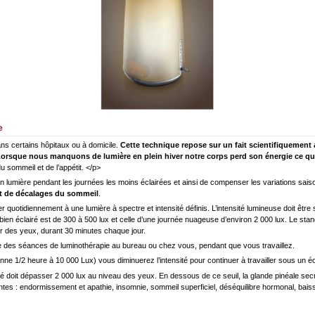
e
ans certains hôpitaux ou à domicile.
Cette technique repose sur un fait scientifiquement 
orsque nous manquons de lumière en plein hiver notre corps perd son énergie ce qui
 sommeil et de l’appétit. </p>
 lumière pendant les journées les moins éclairées et ainsi de compenser les variations sais
nt de décalages du sommeil
.
r quotidiennement à une lumière à spectre et intensité définis. L’intensité lumineuse doit être 
u bien éclairé est de 300 à 500 lux et celle d’une journée nuageuse d’environ 2 000 lux. Le 
ur des yeux, durant 30 minutes chaque jour.
 des séances de luminothérapie au bureau ou chez vous, pendant que vous travaillez.
ne 1/2 heure à 10 000 Lux) vous diminuerez l’intensité pour continuer à travailler sous un écl
ité doit dépasser 2 000 lux au niveau des yeux. En dessous de ce seuil, la glande pinéale sec
tes : endormissement et apathie, insomnie, sommeil superficiel, déséquilibre hormonal, baisse d