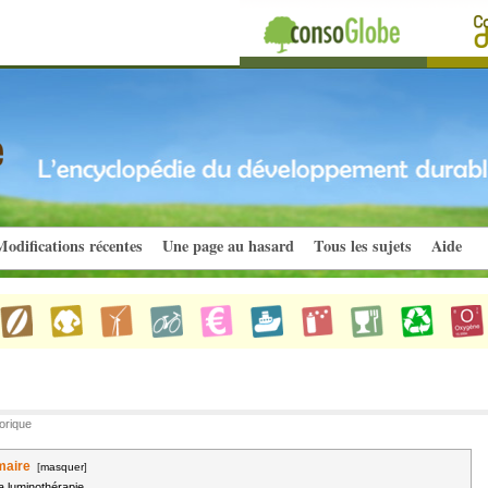
odifications récentes
Une page au hasard
Tous les sujets
Aide
orique
aire
[
masquer
]
a luminothérapie