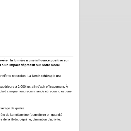
avéré
:
la lumière a une influence positive sur
 a un impact dépressif sur notre moral
.
onnières naturelles. La
luminothérapie est
supérieure à 2 000 lux afin d’agir efficacement. À
standard cliniquement recommandé et reconnu est une
airage de qualité.
rète de la mélatonine (somnifère) en quantité
e la libido, déprime, diminution d’activité.