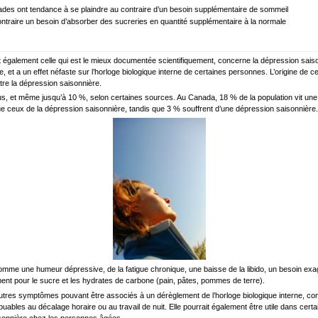
ades ont tendance à se plaindre au contraire d’un besoin supplémentaire de sommeil
 contraire un besoin d’absorber des sucreries en quantité supplémentaire à la normale
, et également celle qui est le mieux documentée scientifiquement, concerne la dépression sai
ure, et a un effet néfaste sur l’horloge biologique interne de certaines personnes. L’origine 
re la dépression saisonnière.
s, et même jusqu’à 10 %, selon certaines sources. Au Canada, 18 % de la population vit une
 ceux de la dépression saisonnière, tandis que 3 % souffrent d’une dépression saisonnière.
 une humeur dépressive, de la fatigue chronique, une baisse de la libido, un besoin exagér
nt pour le sucre et les hydrates de carbone (pain, pâtes, pommes de terre).
d’autres symptômes pouvant être associés à un dérèglement de l’horloge biologique interne, c
uables au décalage horaire ou au travail de nuit. Elle pourrait également être utile dans cer