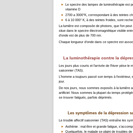
Le spectre des lampes de luminothérapie est proc
vitamine D
2700 a 3000°K, correspondant à des teintes c
6 à 10 000° K, à des teintes froides, sont rech
La lumière est composée de photons, que l'on peut 
situe dans le spectre électromagnétique visible entre 
d’onde est de plus de 700 nm.
Chaque longueur d’onde dans ce spectre est associée
La luminothérapie contre la dépres
Les jours plus courts et l'arrivée de l’hiver pèse le
saisonnier (TAS).
L'homme a toujours passé son temps à l'extérieur, e
jour.
De nos jours, nous sommes exposés à la lumière ar
artificiel. Nous sommes la plupart du temps protégés d
se trouver fatigués, parfois déprimés.
Les symptômes de la dépression s
Le trouble affectif saisonnier (TAS) entraîne les symp
Asthénie : mal être et grande fatigue, s’accomp
Quelquefois, le malade se plaint de troubles de c