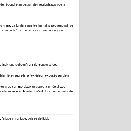
n de répondre au besoin de métabolisation de la
es (nm). La lumière que les humains peuvent voir se
re invisible" : les infrarouges dont la longueur
individus qui souffrent du trouble affectif
umière naturelle, à l’extérieur, exposés au plein
, centres commerciaux exposés à un éclairage
la lumière artificielle : il n’est donc pas étonant de
, fatigue chronique, baisse de libido.