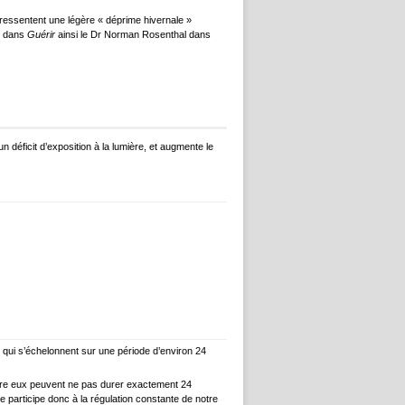
ressentent une légère « déprime hivernale »
le dans
Guérir
ainsi le Dr Norman Rosenthal dans
 déficit d’exposition à la lumière, et augmente le
x qui s’échelonnent sur une période d’environ 24
ntre eux peuvent ne pas durer exactement 24
 participe donc à la régulation constante de notre