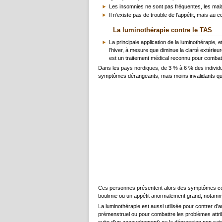
Les insomnies ne sont pas fréquentes, les mal
Il n’existe pas de trouble de l’appétit, mais au
La luminothérapie contre le TAS
La principale application de la luminothérapie
l’hiver, à mesure que diminue la clarté extérie
est un traitement médical reconnu pour combatt
Dans les pays nordiques, de 3 % à 6 % des individu
symptômes dérangeants, mais moins invalidants que
Ces personnes présentent alors des symptômes comme
boulimie ou un appétit anormalement grand, notamme
La luminothérapie est aussi utilisée pour contrer 
prémenstruel ou pour combattre les problèmes attrib