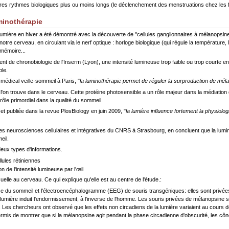
utres rythmes biologiques plus ou moins longs (le déclenchement des menstruations chez les
minothérapie
umière en hiver a été démontré avec la découverte de "cellules ganglionnaires à mélanopsine".
otre cerveau, en circulant via le nerf optique : horloge biologique (qui régule la température
 mémoire...
t de chronobiologie de l'Inserm (Lyon), une intensité lumineuse trop faible ou trop courte en
ble.
édical veille-sommeil à Paris, "
la luminothérapie permet de réguler la surproduction de méla
on trouve dans le cerveau. Cette protéine photosensible a un rôle majeur dans la médiation des
le primordial dans la qualité du sommeil.
t publiée dans la revue PlosBiology en juin 2009, "
la lumière influence fortement la physiolo
t des neurosciences cellulaires et intégratives du CNRS à Strasbourg, en concluent que la lumin
eil.
deux types d'informations.
llules rétiniennes
on de l'intensité lumineuse par l'œil
elle au cerveau. Ce qui explique qu'elle est au centre de l'étude.:
lyse du sommeil et l'électroencéphalogramme (EEG) de souris transgéniques: elles sont privée
umière induit l'endormissement, à l'inverse de l'homme. Les souris privées de mélanopsine s
 Les chercheurs ont observé que les effets non circadiens de la lumière variaient au cours de l
permis de montrer que si la mélanopsine agit pendant la phase circadienne d'obscurité, les cô