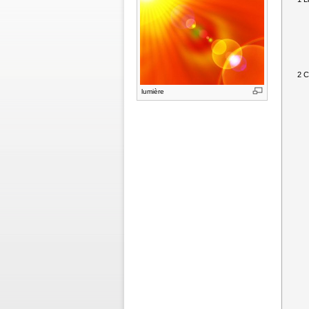
2
C
lumière