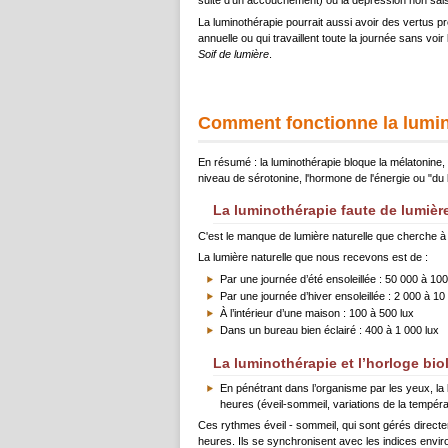
suite d’un accouchement) ou la dépression non sai
La luminothérapie pourrait aussi avoir des vertus 
annuelle ou qui travaillent toute la journée sans vo
Soif de lumière
.
Comment fonctionne la lumin
En résumé : la luminothérapie bloque la mélatonine, 
niveau de sérotonine, l'hormone de l'énergie ou "du 
La luminothérapie faute de lumière
C'est le manque de lumière naturelle que cherche à
La lumière naturelle que nous recevons est de :
Par une journée d’été ensoleillée : 50 000 à 100
Par une journée d’hiver ensoleillée : 2 000 à 10
À l’intérieur d’une maison : 100 à 500 lux
Dans un bureau bien éclairé : 400 à 1 000 lux
La luminothérapie et l’horloge bio
En pénétrant dans l’organisme par les yeux, la 
heures (éveil-sommeil, variations de la tempéra
Ces rythmes éveil - sommeil, qui sont gérés direct
heures. Ils se synchronisent avec les indices envir