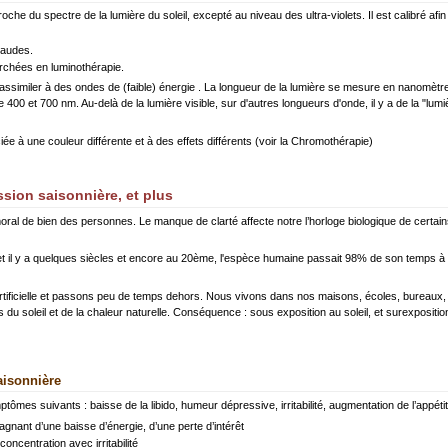
he du spectre de la lumière du soleil, excepté au niveau des ultra-violets. Il est calibré afi
haudes.
erchées en luminothérapie.
assimiler à des ondes de (faible) énergie . La longueur de la lumière se mesure en nanomètr
400 et 700 nm. Au-delà de la lumière visible, sur d'autres longueurs d'onde, il y a de la "lumiè
 à une couleur différente et à des effets différents (voir la
Chromothérapie
)
sion saisonnière, et plus
 moral de bien des personnes. Le manque de clarté affecte notre l’horloge biologique de certains 
t il y a quelques siècles et encore au 20ème, l'espèce humaine passait 98% de son temps à lal
tificielle et passons peu de temps dehors. Nous vivons dans nos maisons, écoles, bureaux
u soleil et de la chaleur naturelle. Conséquence : sous exposition au soleil, et surexposition à 
aisonnière
tômes suivants : baisse de la libido, humeur dépressive, irritabilité, augmentation de l’appétit
agnant d’une baisse d’énergie, d’une perte d’intérêt
oncentration avec irritabilité