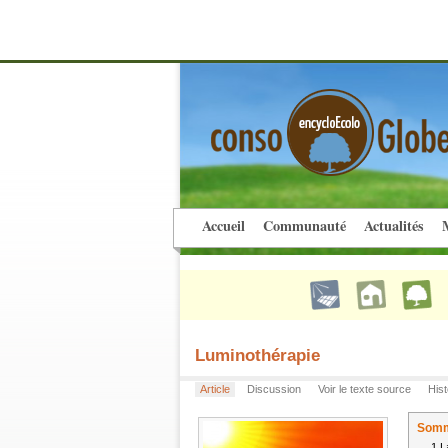
Accueil
Communauté
Actualités
M
Luminothérapie
Article
Discussion
Voir le texte source
Hist
Somm
1
L