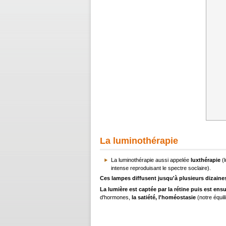
La luminothérapie
La luminothérapie aussi appelée
luxthérapie
(
intense reproduisant le spectre soclaire).
Ces lampes diffusent jusqu'à plusieurs dizaines
La lumière est captée par la rétine puis est ens
d'hormones,
la satiété, l'homéostasie
(notre équili