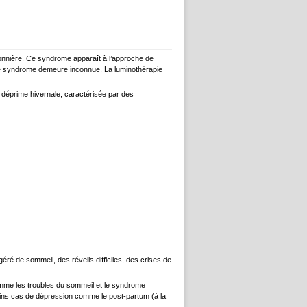
sonnière. Ce syndrome apparaît à l’approche de
de ce syndrome demeure inconnue. La luminothérapie
 déprime hivernale, caractérisée par des
é de sommeil, des réveils difficiles, des crises de
omme les troubles du sommeil et le syndrome
tains cas de dépression comme le post-partum (à la