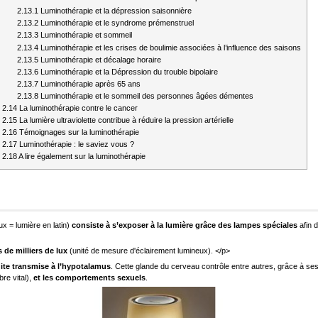
2.13.1
Luminothérapie et la dépression saisonnière
2.13.2
Luminothérapie et le syndrome prémenstruel
2.13.3
Luminothérapie et sommeil
2.13.4
Luminothérapie et les crises de boulimie associées à l’influence des saisons
2.13.5
Luminothérapie et décalage horaire
2.13.6
Luminothérapie et la Dépression du trouble bipolaire
2.13.7
Luminothérapie après 65 ans
2.13.8
Luminothérapie et le sommeil des personnes âgées démentes
2.14
La luminothérapie contre le cancer
2.15
La lumière ultraviolette contribue à réduire la pression artérielle
2.16
Témoignages sur la luminothérapie
2.17
Luminothérapie : le saviez vous ?
2.18
A lire également sur la luminothérapie
lux = lumière en latin)
consiste à s’exposer à la lumière grâce des lampes spéciales
afin 
 de milliers de lux
(unité de mesure d'éclairement lumineux). </p>
uite transmise à l’hypotalamus
. Cette glande du cerveau contrôle entre autres, grâce à ses
bre vital),
et les comportements sexuels
.