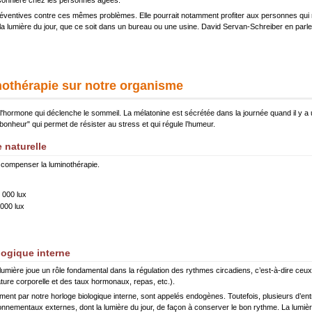
sonnière chez les personnes âgées.
préventives contre ces mêmes problèmes. Elle pourrait notamment profiter aux personnes qui 
ir la lumière du jour, que ce soit dans un bureau ou une usine. David Servan-Schreiber en par
othérapie sur notre organisme
l'hormone qui déclenche le sommeil. La mélatonine est sécrétée dans la journée quand il y a un
bonheur" qui permet de résister au stress et qui régule l’humeur.
 naturelle
 compenser la luminothérapie.
 000 lux
 000 lux
logique interne
lumière joue un rôle fondamental dans la régulation des rythmes circadiens, c’est-à-dire ceu
ture corporelle et des taux hormonaux, repas, etc.).
ement par notre horloge biologique interne, sont appelés endogènes. Toutefois, plusieurs d’e
onnementaux externes, dont la lumière du jour, de façon à conserver le bon rythme. La lumière