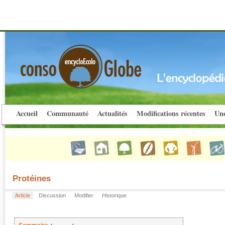
Accueil
Communauté
Actualités
Modifications récentes
Une
Protéines
Article
Discussion
Modifier
Historique