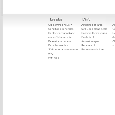
Les plus
L'info
Qui sommes-nous ?
Actualités et infos
An
Conditions générales
500 Bons plans écolo
C
Contacter consoGlobe
Dossiers thématiques
Re
consoGlobe recrute
Duels écolo
Ja
Devenir annonceur
Aromathérapie
Ch
Dans les médias
Recettes bio
sp
S'abonner à la newsletter
Bonnes résolutions
FAQ
Flux RSS