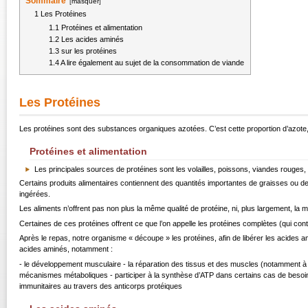
Sommaire
[
masquer
]
1
Les Protéines
1.1
Protéines et alimentation
1.2
Les acides aminés
1.3
sur les protéines
1.4
A lire également au sujet de la consommation de viande
Les Protéines
Les protéines sont des substances organiques azotées. C’est cette proportion d’azote, pl
Protéines et alimentation
Les principales sources de protéines sont les volailles, poissons, viandes rouges, lai
Certains produits alimentaires contiennent des quantités importantes de graisses ou de
ingérées.
Les aliments n’offrent pas non plus la même qualité de protéine, ni, plus largement, la mê
Certaines de ces protéines offrent ce que l’on appelle les protéines complètes (qui con
Après le repas, notre organisme « découpe » les protéines, afin de libérer les acides am
acides aminés, notamment :
- le développement musculaire - la réparation des tissus et des muscles (notamment à 
mécanismes métaboliques - participer à la synthèse d’ATP dans certains cas de besoin
immunitaires au travers des anticorps protéiques