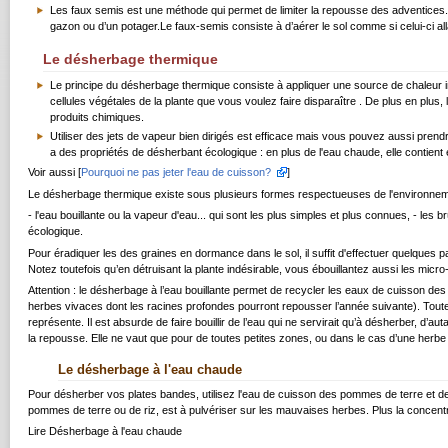
Les faux semis est une méthode qui permet de limiter la repousse des adventices. C
gazon ou d’un potager.Le faux-semis consiste à d’aérer le sol comme si celui-ci all
Le désherbage thermique
Le principe du désherbage thermique consiste à appliquer une source de chaleur in
cellules végétales de la plante que vous voulez faire disparaître . De plus en plus
produits chimiques.
Utiliser des jets de vapeur bien dirigés est efficace mais vous pouvez aussi prendre 
a des propriétés de désherbant écologique : en plus de l'eau chaude, elle contient
Voir aussi [
Pourquoi ne pas jeter l'eau de cuisson?
]
Le désherbage thermique existe sous plusieurs formes respectueuses de l'environneme
- l'eau bouillante ou la vapeur d'eau... qui sont les plus simples et plus connues, - les b
écologique.
Pour éradiquer les des graines en dormance dans le sol, il suffit d'effectuer quelque
Notez toutefois qu’en détruisant la plante indésirable, vous ébouillantez aussi les micr
Attention : le désherbage à l’eau bouillante permet de recycler les eaux de cuisson de
herbes vivaces dont les racines profondes pourront repousser l’année suivante). Toutefo
représente. Il est absurde de faire bouillir de l’eau qui ne servirait qu’à désherber, d’
la repousse. Elle ne vaut que pour de toutes petites zones, ou dans le cas d’une herbe 
Le désherbage à l'eau chaude
Pour désherber vos plates bandes, utilisez l'eau de cuisson des pommes de terre et de
pommes de terre ou de riz, est à pulvériser sur les mauvaises herbes. Plus la concentrat
Lire
Désherbage à l'eau chaude