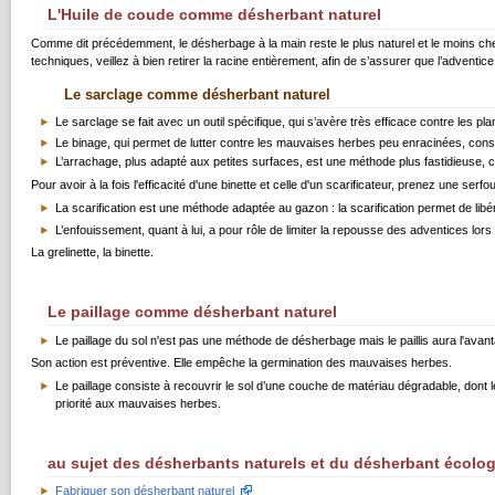
L'Huile de coude comme désherbant naturel
Comme dit précédemment, le désherbage à la main reste le plus naturel et le moins cher 
techniques, veillez à bien retirer la racine entièrement, afin de s’assurer que l’adventi
Le sarclage comme désherbant naturel
Le sarclage se fait avec un outil spécifique, qui s’avère très efficace contre les pla
Le binage, qui permet de lutter contre les mauvaises herbes peu enracinées, consis
L’arrachage, plus adapté aux petites surfaces, est une méthode plus fastidieuse, 
Pour avoir à la fois l'efficacité d'une binette et celle d'un scarificateur, prenez une serf
La scarification est une méthode adaptée au gazon : la scarification permet de libé
L’enfouissement, quant à lui, a pour rôle de limiter la repousse des adventices lo
La grelinette, la binette.
Le paillage comme désherbant naturel
Le paillage du sol n'est pas une méthode de désherbage mais le paillis aura l'avan
Son action est préventive. Elle empêche la germination des mauvaises herbes.
Le paillage consiste à recouvrir le sol d’une couche de matériau dégradable, dont le
priorité aux mauvaises herbes.
au sujet des désherbants naturels et du désherbant écolo
Fabriquer son désherbant naturel