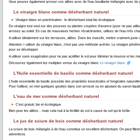
Vous pouvez également arroser vos allées avec de l'eau bouillante mélangée avec du gros
Le vinaigre blanc comme désherbant naturel
Vinaigre blanc en pulvérisation : le désherbant total bio écologique
Du vinaigre tout seul sur des pousses ou plantes coupées d'avance (pour ne pas utiliser d
arrosez au soleil. En cas de mauvaises herbes récalcitrantes, utilisez de l’eau très chau
A utiliser idéalement sur les terrasses, allées. Dans les massifs, mettre vraiment juste 
Attention > utiliser du vinaigre blanc, n'est pas une méthode avérée. Le vinaigre pénètre
pour se développer.
A utiliser sans exagération pour ne pas acidifier le sol pour éliminer la mousse et les 
Découvrez également les multiples vertus du vinaigre blanc
Le vinaigre blanc
L'Huile essentielle de basilic comme désherbant naturel
L'huile essentielle de basilic possède des propriétés insecticides et fongicides naturelle
Pour l'utiliser, on met quelques gouttes dans son arrosoir ou en ajoutant du savon liquid
L'eau de mer comme désherbant naturel
C’est gratuit, bio et écologique.
Bien pour les allées... mais cela nuit à la fertilité du sol à cause du sel qui le brûle.
Le jus de sciure de bois comme désherbant naturel
La sciure de bois mélangée à de l'eau constitue un excellent désherbant. On peut filtrer
adventices.