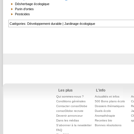
Désherbage écologique
Purin d'orties
Pesticides
Catégories
:
Développement durable
|
Jardinage écologique
Les plus
L'info
Qui sommes-nous ?
Actualités et infos
An
Conditions générales
500 Bons plans écolo
C
Contacter consoGlobe
Dossiers thématiques
Re
consoGlobe recrute
Duels écolo
Ja
Devenir annonceur
Aromathérapie
Ch
Dans les médias
Recettes bio
sp
S'abonner à la newsletter
Bonnes résolutions
FAQ