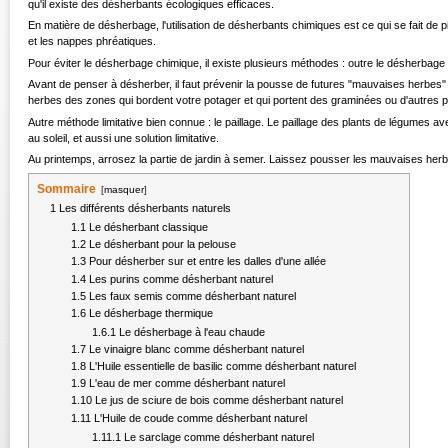
qu'il existe des désherbants écologiques efficaces.
En matière de désherbage, l'utilisation de désherbants chimiques est ce qui se fait de 
et les nappes phréatiques.
Pour éviter le désherbage chimique, il existe plusieurs méthodes : outre le désherbage 
Avant de penser à désherber, il faut prévenir la pousse de futures "mauvaises herbes"
herbes des zones qui bordent votre potager et qui portent des graminées ou d'autres p
Autre méthode limitative bien connue : le paillage. Le paillage des plants de légumes 
au soleil, et aussi une solution limitative.
Au printemps, arrosez la partie de jardin à semer. Laissez pousser les mauvaises her
Sommaire
[
masquer
]
1
Les différents désherbants naturels
1.1
Le désherbant classique
1.2
Le désherbant pour la pelouse
1.3
Pour désherber sur et entre les dalles d'une allée
1.4
Les purins comme désherbant naturel
1.5
Les faux semis comme désherbant naturel
1.6
Le désherbage thermique
1.6.1
Le désherbage à l'eau chaude
1.7
Le vinaigre blanc comme désherbant naturel
1.8
L'Huile essentielle de basilic comme désherbant naturel
1.9
L'eau de mer comme désherbant naturel
1.10
Le jus de sciure de bois comme désherbant naturel
1.11
L'Huile de coude comme désherbant naturel
1.11.1
Le sarclage comme désherbant naturel