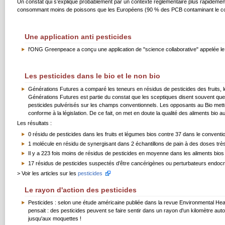
Un constat qui s’explique probablement par un contexte réglementaire plus rapidemen
consommant moins de poissons que les Européens (90 % des PCB contaminant le corp
Une application anti pesticides
l'ONG Greenpeace a conçu une application de "science collaborative" appelée le 
Les pesticides dans le bio et le non bio
Générations Futures a comparé les teneurs en résidus de pesticides des fruits, lé
Générations Futures est partie du constat que les sceptiques disent souvent que
pesticides pulvérisés sur les champs conventionnels. Les opposants au Bio metten
conforme à la législation. De ce fait, on met en doute la qualité des aliments bio
Les résultats :
0 résidu de pesticides dans les fruits et légumes bios contre 37 dans le conventi
1 molécule en résidu de synergisant dans 2 échantillons de pain à des doses très 
Il y a 223 fois moins de résidus de pesticides en moyenne dans les aliments bios
17 résidus de pesticides suspectés d’être cancérigènes ou perturbateurs endocrin
> Voir les articles sur les
pesticides
Le rayon d'action des pesticides
Pesticides : selon une étude américaine publiée dans la revue Environmental Healt
pensait : des pesticides peuvent se faire sentir dans un rayon d'un kilomètre autou
jusqu'aux moquettes !