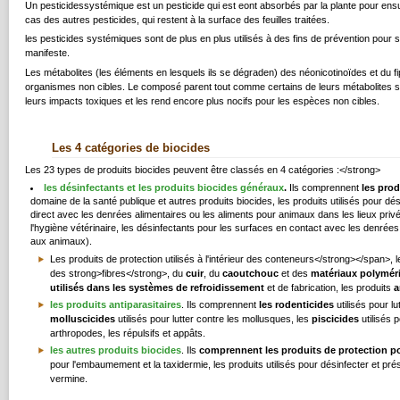
Un pesticidessystémique est un pesticide qui est eont absorbés par la plante pour ensuite
cas des autres pesticides, qui restent à la surface des feuilles traitées.
les pesticides systémiques sont de plus en plus utilisés à des fins de prévention pour 
manifeste.
Les métabolites (les éléments en lesquels ils se dégraden) des néonicotinoïdes et du f
organismes non cibles. Le composé parent tout comme certains de leurs métabolites s
leurs impacts toxiques et les rend encore plus nocifs pour les espèces non cibles.
Les 4 catégories de biocides
Les 23 types de produits biocides peuvent être classés en 4 catégories :</strong>
les désinfectants et les produits biocides généraux
.
Ils comprennent
les prod
domaine de la santé publique et autres produits biocides, les produits utilisés pour dési
direct avec les denrées alimentaires ou les aliments pour animaux dans les lieux privés,
l'hygiène vétérinaire, les désinfectants pour les surfaces en contact avec les denrée
aux animaux).
Les produits de protection utilisés à l'intérieur des conteneurs</strong></span>, 
des strong>fibres</strong>, du
cuir
, du
caoutchouc
et des
matériaux polymér
utilisés dans les systèmes de refroidissement
et de fabrication, les produits
a
les produits antiparasitaires
. Ils comprennent
les rodenticides
utilisés pour lu
molluscicides
utilisés pour lutter contre les mollusques, les
piscicides
utilisés p
arthropodes, les répulsifs et appâts.
les autres produits biocides
. Ils
comprennent les produits de protection po
pour l'embaumement et la taxidermie, les produits utilisés pour désinfecter et pré
vermine.