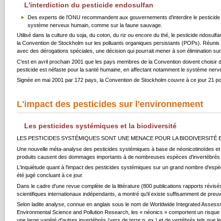
L'interdiction du pesticide endosulfan
Des experts de l'ONU recommandent aux gouvernements d'interdire le pesticide endo
système nerveux humain, comme sur la faune sauvage.
Utilisé dans la culture du soja, du coton, du riz ou encore du thé, le pesticide ndosulfa
la Convention de Stockholm sur les polluants organiques persistants (POPs). Réunis 
avec des dérogations spéciales, une décision qui pourrait mener à son élimination s
C'est en avril prochain 2001 que les pays membres de la Convention doivent choisir d
pesticide est néfaste pour la santé humaine, en affectant notamment le système nerveux
Signée en mai 2001 par 172 pays, la Convention de Stockholm couvre à ce jour 21 pol
L'impact des pesticides sur l'environnement
Les pesticides systémiques et la biodiversité
LES PESTICIDES SYSTÉMIQUES SONT UNE MENACE POUR LA BIODIVERSITÉ
Une nouvelle méta-analyse des pesticides systémiques à base de néonicotinoïdes et de 
produits causent des dommages importants à de nombreuses espèces d'invertébrés utile
L'inquiétude quant à l'impact des pesticides systémiques sur un grand nombre d'espèc
été jugé concluant à ce jour.
Dans le cadre d'une revue complète de la littérature (800 publications rapports révis
scientifiques internationaux indépendants, a montré qu'il existe suffisamment de pre
Selon ladite analyse, connue en anglais sous le nom de Worldwide Integrated Assessm
Environmental Science and Pollution Research, les « néonics » comportent un risque é
une large variété d'autres invertébrés (vers de terre p. ex.) et de vertébrés tels que l