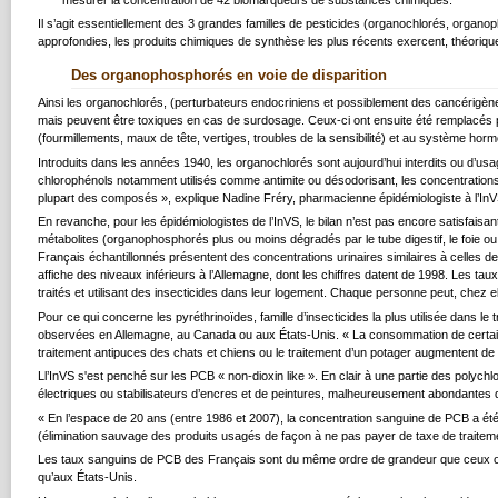
mesurer la concentration de 42 biomarqueurs de substances chimiques.
Il s’agit essentiellement des 3 grandes familles de pesticides (organochlorés, organo
approfondies, les produits chimiques de synthèse les plus récents exercent, théoriqu
Des organophosphorés en voie de disparition
Ainsi les organochlorés, (perturbateurs endocriniens et possiblement des cancérigè
mais peuvent être toxiques en cas de surdosage. Ceux-ci ont ensuite été remplacés 
(fourmillements, maux de tête, vertiges, troubles de la sensibilité) et au système hor
Introduits dans les années 1940, les organochlorés sont aujourd’hui interdits ou d’usag
chlorophénols notamment utilisés comme antimite ou désodorisant, les concentrations ob
plupart des composés », explique Nadine Fréry, pharmacienne épidémiologiste à l’In
En revanche, pour les épidémiologistes de l’InVS, le bilan n’est pas encore satisfais
métabolites (organophosphorés plus ou moins dégradés par le tube digestif, le foie ou le
Français échantillonnés présentent des concentrations urinaires similaires à celles d
affiche des niveaux inférieurs à l’Allemagne, dont les chiffres datent de 1998. Les 
traités et utilisant des insecticides dans leur logement. Chaque personne peut, chez el
Pour ce qui concerne les pyréthrinoïdes, famille d’insecticides la plus utilisée dans l
observées en Allemagne, au Canada ou aux États-Unis. « La consommation de certains 
traitement antipuces des chats et chiens ou le traitement d’un potager augmentent de 
Ll’InVS s'est penché sur les PCB « non-dioxin like ». En clair à une partie des polyc
électriques ou stabilisateurs d’encres et de peintures, malheureusement abondantes 
« En l’espace de 20 ans (entre 1986 et 2007), la concentration sanguine de PCB a été di
(élimination sauvage des produits usagés de façon à ne pas payer de taxe de traiteme
Les taux sanguins de PCB des Français sont du même ordre de grandeur que ceux obs
qu’aux États-Unis.