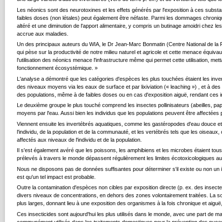
Les néonics sont des neurotoxines et les effets générés par l'exposition à ces subs
faibles doses (non létales) peut également être néfaste. Parmi les dommages chroniq
altéré et une diminution de l'apport alimentaire, y compris un butinage amoidri chez les 
accrue aux maladies.
Un des principaux auteurs du WIA, le Dr Jean-Marc Bonmatin (Centre National de la 
qui pèse sur la productivité de notre milieu naturel et agricole et cette menace équiva
l'utilisation des néonics menace l'infrastructure même qui permet cette utilisation, met
fonctionnement écosystémique. »
L'analyse a démontré que les catégories d'espèces les plus touchées étaient les invert
des niveaux moyens via les eaux de surface et par lixiviation (« leaching ») , et à des
des populations, même à de faibles doses ou en cas d'exposition aiguë, rendant ces 
Le deuxième groupe le plus touché comprend les insectes pollinisateurs (abeilles, papil
moyens par l'eau. Aussi bien les individus que les populations peuvent être affectées 
Viennent ensuite les invertébrés aquatiques, comme les gastéropodes d'eau douce et l
l'individu, de la population et de la communauté, et les vertébrés tels que les oiseaux, q
affectés aux niveaux de l'individu et de la population.
Il s'est également avéré que les poissons, les amphibiens et les microbes étaient tou
prélevés à travers le monde dépassent régulièrement les limites écotoxicologiques au
Nous ne disposons pas de données suffisantes pour déterminer s'il existe ou non un 
est qu'un tel impact est probable.
Outre la contamination d'espèces non cibles par exposition directe (p. ex. des insect
divers niveaux de concentrations, en dehors des zones volontairement traitées. La solub
plus larges, donnant lieu à une exposition des organismes à la fois chronique et aig
Ces insecticides sont aujourd'hui les plus utilisés dans le monde, avec une part de m
communément utilisés dans les traitements domestiques pour la prévention des puces ch