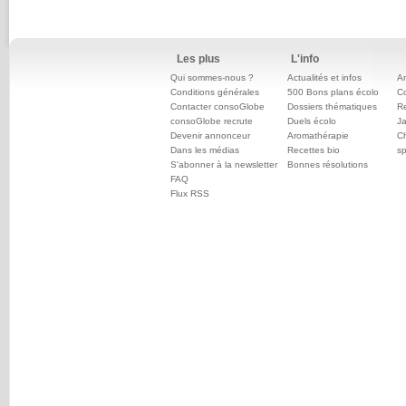
Les plus
L'info
Qui sommes-nous ?
Actualités et infos
An
Conditions générales
500 Bons plans écolo
C
Contacter consoGlobe
Dossiers thématiques
Re
consoGlobe recrute
Duels écolo
Ja
Devenir annonceur
Aromathérapie
Ch
Dans les médias
Recettes bio
sp
S'abonner à la newsletter
Bonnes résolutions
FAQ
Flux RSS