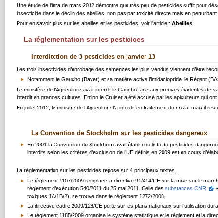
Une étude de l'inra de mars 2012 démontre que très peu de pesticides suffit pour désor
insecticide dans le déclin des abeilles, non pas par toxicité directe mais en perturbant 
Pour en savoir plus sur les abeilles et les pesticides, voir l'article :
Abeilles
La réglementation sur les pesticices
Interditction de 3 pesticides en janvier 13
Les trois insecticides d’enrobage des semences les plus vendus viennent d’être recon
Notamment le Gaucho (Bayer) et sa matière active l’imidaclopride, le Régent (BASF
Le ministère de l’Agriculture avait interdit le Gaucho face aux preuves évidentes de sa 
interdit en grandes cultures. Enfinn le Cruiser a été accusé par les apiculteurs qui ont
En juillet 2012, le ministre de l’Agriculture l’a interdit en traitement du colza, mais il res
La Convention de Stockholm sur les pesticides dangereux
En 2001 la Convention de Stockholm avait établi une liste de pesticides dangereu
interdits selon les critères d’exclusion de l’UE définis en 2009 est en cours d’éla
La réglementation sur les pesticides repose sur 4 principaux textes.
Le règlement 1107/2009 remplace la directive 91/414/CE sur la mise sur le march
règlement d’exécution 540/2011 du 25 mai 2011. Celle des
substances CMR
«
toxiques 1A/1B/2), se trouve dans le règlement 1272/2008.
La directive-cadre 2009/128/CE porte sur les plans nationaux sur l’utilisation dura
Le règlement 1185/2009 organise le système statistique et le règlement et la dire