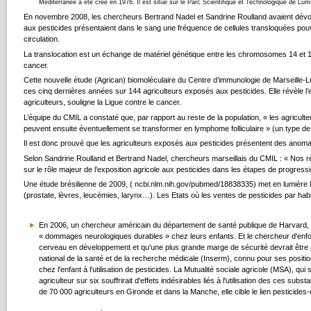
Méditerranée a été créé en 1976. Il est situé sur le Parc Scientifique et Technologique de Lumi
En novembre 2008, les chercheurs Bertrand Nadel et Sandrine Roulland avaient dévoil
aux pesticides présentaient dans le sang une fréquence de cellules transloquées pouv
circulation.
La translocation est un échange de matériel génétique entre les chromosomes 14 et 1
cancer.
Cette nouvelle étude (Agrican) biomoléculaire du Centre d’immunologie de Marseille-L
ces cinq dernières années sur 144 agriculteurs exposés aux pesticides. Elle révèle l’ex
agriculteurs, souligne la Ligue contre le cancer.
L’équipe du CMIL a constaté que, par rapport au reste de la population, « les agricul
peuvent ensuite éventuellement se transformer en lymphome folliculaire » (un type de
Il est donc prouvé que les agriculteurs exposés aux pesticides présentent des ano
Selon Sandrine Roulland et Bertrand Nadel, chercheurs marseillais du CMIL : « Nos ré
sur le rôle majeur de l’exposition agricole aux pesticides dans les étapes de progres
Une étude brésilienne de 2009, ( ncbi.nlm.nih.gov/pubmed/18838335) met en lumière la
(prostate, lèvres, leucémies, larynx…). Les Etats où les ventes de pesticides par habita
En 2006, un chercheur américain du département de santé publique de Harvard, Phi
« dommages neurologiques durables » chez leurs enfants. Et le chercheur d'enfonce
cerveau en développement et qu'une plus grande marge de sécurité devrait être mi
national de la santé et de la recherche médicale (Inserm), connu pour ses positi
chez l'enfant à l'utilisation de pesticides. La Mutualité sociale agricole (MSA), q
agriculteur sur six souffrirait d'effets indésirables liés à l'utilisation des ces s
de 70 000 agriculteurs en Gironde et dans la Manche, elle cible le lien pesticides-c