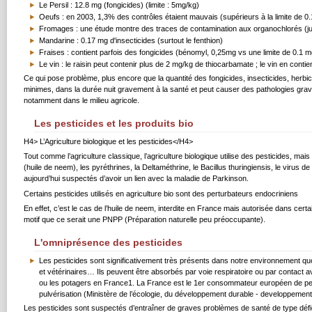
Le Persil : 12.8 mg (fongicides) (limite : 5mg/kg)
Oeufs : en 2003, 1,3% des contrôles étaient mauvais (supérieurs à la limite de 0
Fromages : une étude montre des traces de contamination aux organochlorés (j
Mandarine : 0.17 mg d'insecticides (surtout le fenthion)
Fraises : contient parfois des fongicides (bénomyl, 0,25mg vs une limite de 0.1 m
Le vin : le raisin peut contenir plus de 2 mg/kg de thiocarbamate ; le vin en cont
Ce qui pose problème, plus encore que la quantité des fongicides, insecticides, herbi
minimes, dans la durée nuit gravement à la santé et peut causer des pathologies grave
notamment dans le milieu agricole.
Les pesticides et les produits bio
H4> L’Agriculture biologique et les pesticides</H4>
Tout comme l’agriculture classique, l’
agriculture biologique
utilise des pesticides, mais
(huile de neem), les pyréthrines, la Deltaméthrine, le Bacillus thuringiensis, le virus 
aujourd’hui suspectés d’avoir un lien avec la maladie de Parkinson.
Certains pesticides utilisés en agriculture bio sont des perturbateurs endocriniens
En effet, c’est le cas de l’huile de neem, interdite en France mais autorisée dans certai
motif que ce serait une PNPP (Préparation naturelle peu préoccupante).
L'omniprésence des pesticides
Les pesticides sont significativement très présents dans notre environnement quo
et vétérinaires… Ils peuvent être absorbés par voie respiratoire ou par contact
ou les potagers en France1. La France est le 1er consommateur européen de pesti
pulvérisation (Ministère de l’écologie, du développement durable - developpement
Les pesticides sont suspectés d’entraîner de graves problèmes de santé de type déf