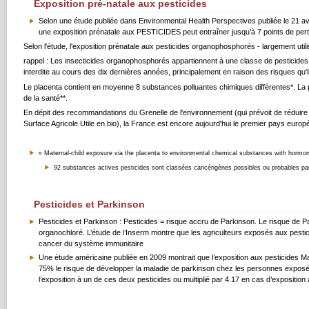
Exposition pré-natale aux pesticides
Selon une étude publiée dans Environmental Health Perspectives publiée le 21 avr
une exposition prénatale aux PESTICIDES peut entraîner jusqu’à 7 points de perte
Selon l'étude, l'exposition prénatale aux pesticides organophosphorés - largement utilis
rappel : Les insecticides organophosphorés appartiennent à une classe de pesticides ne
interdite au cours des dix dernières années, principalement en raison des risques qu'i
Le placenta contient en moyenne 8 substances polluantes chimiques différentes*. La p
de la santé**.
En dépit des recommandations du Grenelle de l'environnement (qui prévoit de réduire 
Surface Agricole Utile en bio), la France est encore aujourd'hui le premier pays europé
« Maternal-child exposure via the placenta to environmental chemical substances with hormon
92 substances actives pesticides sont classées cancérigènes possibles ou probables p
Pesticides et Parkinson
Pesticides et Parkinson : Pesticides = risque accru de Parkinson. Le risque de 
organochloré. L’étude de l’Inserm montre que les agriculteurs exposés aux pes
cancer du système immunitaire
Une étude américaine publiée en 2009 montrait que l’exposition aux pesticides M
75% le risque de développer la maladie de parkinson chez les personnes exposées
l’exposition à un de ces deux pesticides ou multiplié par 4.17 en cas d’exposition