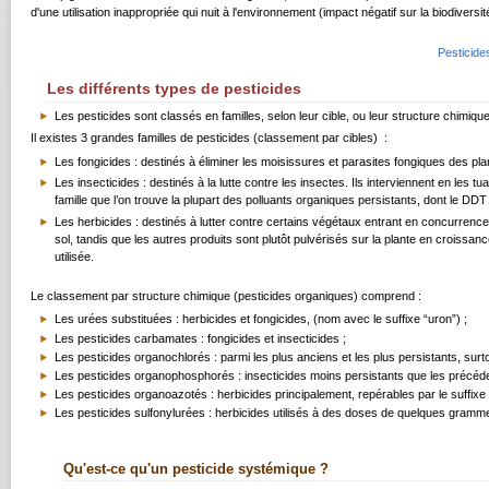
d'une utilisation inappropriée qui nuit à l'environnement (impact négatif sur la biodiversi
Pesticide
Les différents types de pesticides
Les pesticides sont classés en familles, selon leur cible, ou leur structure chimique
Il existes 3 grandes familles de pesticides (classement par cibles) :
Les fongicides : destinés à éliminer les moisissures et parasites fongiques des pla
Les insecticides : destinés à la lutte contre les insectes. Ils interviennent en les
famille que l’on trouve la plupart des polluants organiques persistants, dont le DDT e
Les herbicides : destinés à lutter contre certains végétaux entrant en concurrence
sol, tandis que les autres produits sont plutôt pulvérisés sur la plante en croissan
utilisée.
Le classement par structure chimique (pesticides organiques) comprend :
Les urées substituées : herbicides et fongicides, (nom avec le suffixe “uron”) ;
Les pesticides carbamates : fongicides et insecticides ;
Les pesticides organochlorés : parmi les plus anciens et les plus persistants, surto
Les pesticides organophosphorés : insecticides moins persistants que les précéde
Les pesticides organoazotés : herbicides principalement, repérables par le suffixe 
Les pesticides sulfonylurées : herbicides utilisés à des doses de quelques gramm
Qu'est-ce qu'un pesticide systémique ?