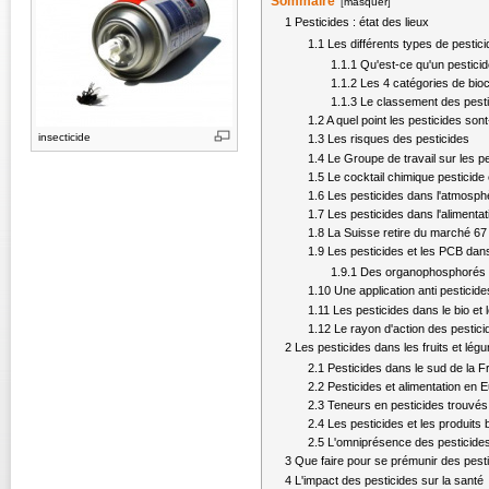
Sommaire
[
masquer
]
1
Pesticides : état des lieux
1.1
Les différents types de pestic
1.1.1
Qu'est-ce qu'un pestici
1.1.2
Les 4 catégories de bio
1.1.3
Le classement des pesti
1.2
A quel point les pesticides son
insecticide
1.3
Les risques des pesticides
1.4
Le Groupe de travail sur les 
1.5
Le cocktail chimique pesticide 
1.6
Les pesticides dans l'atmosph
1.7
Les pesticides dans l'alimentat
1.8
La Suisse retire du marché 67
1.9
Les pesticides et les PCB dans
1.9.1
Des organophosphorés en
1.10
Une application anti pesticide
1.11
Les pesticides dans le bio et 
1.12
Le rayon d'action des pestici
2
Les pesticides dans les fruits et lég
2.1
Pesticides dans le sud de la 
2.2
Pesticides et alimentation en 
2.3
Teneurs en pesticides trouvés
2.4
Les pesticides et les produits 
2.5
L'omniprésence des pesticide
3
Que faire pour se prémunir des pest
4
L'impact des pesticides sur la santé