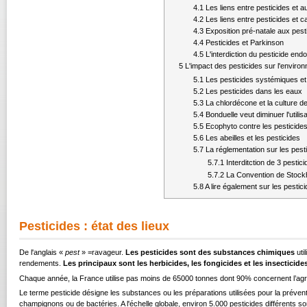
4.1
Les liens entre pesticides et a
4.2
Les liens entre pesticides et 
4.3
Exposition pré-natale aux pest
4.4
Pesticides et Parkinson
4.5
L'interdiction du pesticide end
5
L'impact des pesticides sur l'enviro
5.1
Les pesticides systémiques et 
5.2
Les pesticides dans les eaux
5.3
La chlordécone et la culture d
5.4
Bonduelle veut diminuer l'utilis
5.5
Ecophyto contre les pesticide
5.6
Les abeilles et les pesticides
5.7
La réglementation sur les pest
5.7.1
Interditction de 3 pestic
5.7.2
La Convention de Stockh
5.8
A lire également sur les pestic
Pesticides : état des lieux
De l'anglais «
pest
» =ravageur.
Les pesticides sont des substances chimiques
uti
rendements.
Les principaux sont les herbicides, les fongicides et les insecticides
Chaque année, la France utilise pas moins de 65000 tonnes dont 90% concernent l’agri
Le terme pesticide désigne les substances ou les préparations utilisées pour la préventio
champignons ou de bactéries. A l'échelle globale, environ 5.000 pesticides différents s