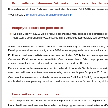
Bonduelle veut diminuer l'utilisation des pesticides de moi
Bonduelle veut diminuer l'utilisation des pesticides de moitié d'ici à 2018, en mena
> voir l'article :
Bonduelle essaie la culture biologique
Ecophyto contre les pesticides
Le plan Ecophyto 2018 vise à réduire progressivement l’usage des pesticides de 
utilisateurs de produits phytosanitaires qu’il s’agisse de l’agriculteur, des servic
Afin de sensibiliser les jardiniers amateurs aux pesticides qu’ils utilisent (fongicides,
Développement durable a lancé, en mai 2010, une campagne de communication sur tro
En France, quelques variétés tolérantes aux herbicides (VTH), issues de mutagénèse ou
Catalogue officiel des espèces et variétés. Ces variétés visent d’abord à proposer au
comme permettant une réduction des quantités d’herbicides utilisées.
Dans ce contexte, les ministères chargés de l’agriculture et de l’écologie ont souhaité 
avec des politiques à visée environnementale, notamment le plan Ecophyto 2018 de rédu
Ces questionnements ont motivé la demande faite au CNRS et à l'INRA, d'une expertise sci
aux herbicides aux plans agronomique, environnemental, socio-économique et juridiq
Les abeilles et les pesticides
La disparition des abeilles est souvent imputée aux insecticides et fongicides ?
Les scientifiques estiment que les abeilles ont été progressivement intoxiquées et affai