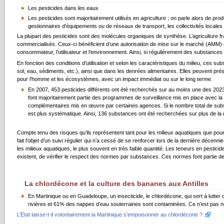
Les pesticides dans les eaux
Les pesticides sont majoritairement utilisés en agriculture ; on parle alors de pro
gestionnaires d’équipements ou de réseaux de transport, les collectivités locales o
La plupart des pesticides sont des molécules organiques de synthèse. L’agriculture fran
commercialisés. Ceux-ci bénéficient d’une autorisation de mise sur le marché (AMM) dé
consommateur, l’utilisateur et l’environnement. Ainsi, si régulièrement des substances
En fonction des conditions d’utilisation et selon les caractéristiques du milieu, ces s
sol, eau, sédiments, etc.), ainsi que dans les denrées alimentaires. Elles peuvent pré
pour l’homme et les écosystèmes, avec un impact immédiat ou sur le long terme.
En 2007, 453 pesticides différents ont été recherchés sur au moins une des 2023 s
font majoritairement partie des programmes de surveillance mis en place avec la
complémentaires mis en œuvre par certaines agences. Si le nombre total de sub
est plus systématique. Ainsi, 136 substances ont été recherchées sur plus de la 
Compte tenu des risques qu’ils représentent tant pour les milieux aquatiques que pour
fait l’objet d’un suivi régulier qui n’a cessé de se renforcer lors de la dernière déc
les milieux aquatiques, le plus souvent en très faible quantité. Les teneurs en pesticid
existent, de vérifier le respect des normes par substances. Ces normes font partie des 
La chlordécone et la culture des bananes aux Antilles
En Martinique ou en Guadeloupe, un insecticide, le chlordécone, qui sert à lutte
rivières et 61% des nappes d’eau souterraines sont contaminées. Ce n’est pas 
L’Etat laisse-t-il volontairement la Martinique s’empoisonner au chlordécone ?