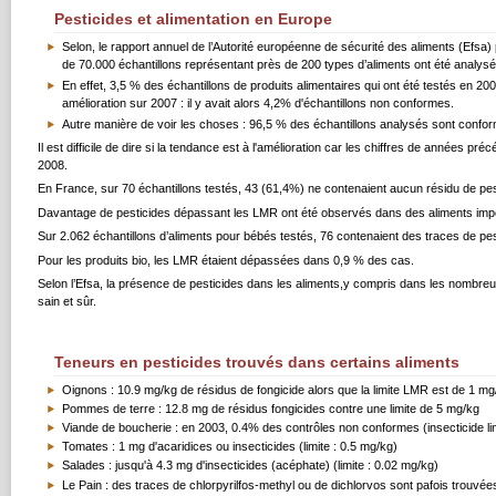
Pesticides et alimentation en Europe
Selon, le rapport annuel de l’Autorité européenne de sécurité des aliments (Efsa) 
de 70.000 échantillons représentant près de 200 types d’aliments ont été analysé
En effet, 3,5 % des échantillons de produits alimentaires qui ont été testés en 2
amélioration sur 2007 : il y avait alors 4,2% d'échantillons non conformes.
Autre manière de voir les choses : 96,5 % des échantillons analysés sont con
Il est difficile de dire si la tendance est à l'amélioration car les chiffres de années 
2008.
En France, sur 70 échantillons testés, 43 (61,4%) ne contenaient aucun résidu de pes
Davantage de pesticides dépassant les LMR ont été observés dans des aliments impo
Sur 2.062 échantillons d’aliments pour bébés testés, 76 contenaient des traces de pes
Pour les produits bio, les LMR étaient dépassées dans 0,9 % des cas.
Selon l’Efsa, la présence de pesticides dans les aliments,y compris dans les nombreu
sain et sûr.
Teneurs en pesticides trouvés dans certains aliments
Oignons : 10.9 mg/kg de résidus de fongicide alors que la limite LMR est de 1 mg
Pommes de terre : 12.8 mg de résidus fongicides contre une limite de 5 mg/kg
Viande de boucherie : en 2003, 0.4% des contrôles non conformes (insecticide li
Tomates : 1 mg d'acaridices ou insecticides (limite : 0.5 mg/kg)
Salades : jusqu'à 4.3 mg d'insecticides (acéphate) (limite : 0.02 mg/kg)
Le Pain : des traces de chlorpyrilfos-methyl ou de dichlorvos sont pafois trouvées