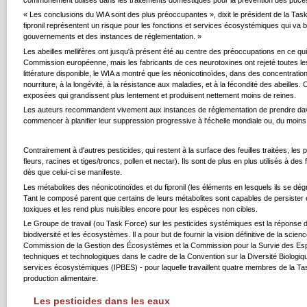
« Les conclusions du WIA sont des plus préoccupantes », dixit le président de la Tas
fipronil représentent un risque pour les fonctions et services écosystémiques qui va b
gouvernements et des instances de réglementation. »
Les abeilles mellifères ont jusqu'à présent été au centre des préoccupations en ce qui co
Commission européenne, mais les fabricants de ces neurotoxines ont rejeté toutes les 
littérature disponible, le WIA a montré que les néonicotinoïdes, dans des concentrations 
nourriture, à la longévité, à la résistance aux maladies, et à la fécondité des abeilles
exposées qui grandissent plus lentement et produisent nettement moins de reines.
Les auteurs recommandent vivement aux instances de réglementation de prendre davanta
commencer à planifier leur suppression progressive à l'échelle mondiale ou, du moins, 
Contrairement à d'autres pesticides, qui restent à la surface des feuilles traitées, le
fleurs, racines et tiges/troncs, pollen et nectar). Ils sont de plus en plus utilisés à d
dès que celui-ci se manifeste.
Les métabolites des néonicotinoïdes et du fipronil (les éléments en lesquels ils se dé
Tant le composé parent que certains de leurs métabolites sont capables de persister e
toxiques et les rend plus nuisibles encore pour les espèces non cibles.
Le Groupe de travail (ou Task Force) sur les pesticides systémiques est la réponse 
biodiversité et les écosystèmes. Il a pour but de fournir la vision définitive de la scie
Commission de la Gestion des Écosystèmes et la Commission pour la Survie des Espèce
techniques et technologiques dans le cadre de la Convention sur la Diversité Biologique
services écosystémiques (IPBES) - pour laquelle travaillent quatre membres de la Task 
production alimentaire.
Les pesticides dans les eaux