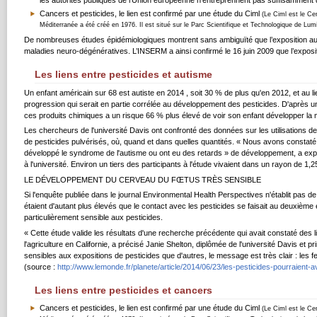
Cancers et pesticides, le lien est confirmé par une étude du Ciml
(Le Ciml est le Ce
Méditerranée a été créé en 1976. Il est situé sur le Parc Scientifique et Technologique de Lumi
De nombreuses études épidémiologiques montrent sans ambiguïté que l’exposition aux
maladies neuro-dégénératives. L’INSERM a ainsi confirmé le 16 juin 2009 que l’exposit
Les liens entre pesticides et autisme
Un enfant américain sur 68 est autiste en 2014 , soit 30 % de plus qu'en 2012, et au
progression qui serait en partie corrélée au développement des pesticides. D'après une
ces produits chimiques a un risque 66 % plus élevé de voir son enfant développer la 
Les chercheurs de l'université Davis ont confronté des données sur les utilisations de
de pesticides pulvérisés, où, quand et dans quelles quantités. « Nous avons constaté 
développé le syndrome de l'autisme ou ont eu des retards » de développement, a expli
à l'université. Environ un tiers des participants à l'étude vivaient dans un rayon de 1,25
LE DÉVELOPPEMENT DU CERVEAU DU FŒTUS TRÈS SENSIBLE
Si l'enquête publiée dans le journal Environmental Health Perspectives n'établit pas d
étaient d'autant plus élevés que le contact avec les pesticides se faisait au deuxièm
particulièrement sensible aux pesticides.
« Cette étude valide les résultats d'une recherche précédente qui avait constaté des lie
l'agriculture en Californie, a précisé Janie Shelton, diplômée de l'université Davis e
sensibles aux expositions de pesticides que d'autres, le message est très clair : les fe
(source :
http://www.lemonde.fr/planete/article/2014/06/23/les-pesticides-pourraient
Les liens entre pesticides et cancers
Cancers et pesticides, le lien est confirmé par une étude du Ciml
(Le Ciml est le Ce