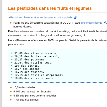
Les pesticides dans les fruits et légumes
>
Pesticides. Fruits et légumes les plus et moins pollués
Parmi les 169 échantillons analysés par la DGCCRF dans
une étude récente
normes légales.
Parmi les substances trouvées : du parathion-méthyl, un insecticide interdit, l'endosul
vinclozoline, une molécule à l'origine de malformations génitales, etc.
Les 4 479 mesures effectuées en 2005, ont permis d'établir le palmarès de la pollution
plus touchées.
* 31,8% des céleris branche, 

* 26,1% des bottes de persil, 

* 23,2% des poivrons, 

* 21,4% des raisins secs, 

* 19% des pêches, 

* 16,7 des ananas, 

* 16,1% des fraises, 

* 12,1% des feuilles d'épinards 

10,2% des salades,
9 ,9% des haricots non écossés,
8,3% des pommes de terre nouvelles,
7,7% des mandarines.