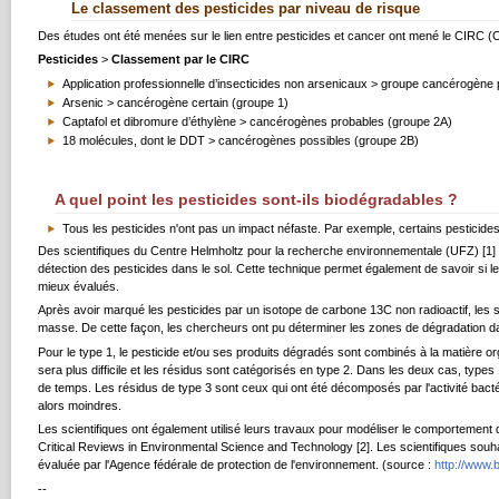
Le classement des pesticides par niveau de risque
Des études ont été menées sur le lien entre pesticides et cancer ont mené le CIRC (C
Pesticides
>
Classement par le CIRC
Application professionnelle d’insecticides non arsenicaux > groupe cancérogène
Arsenic > cancérogène certain (groupe 1)
Captafol et dibromure d’éthylène > cancérogènes probables (groupe 2A)
18 molécules, dont le DDT > cancérogènes possibles (groupe 2B)
A quel point les pesticides sont-ils biodégradables ?
Tous les pesticides n'ont pas un impact néfaste. Par exemple, certains pesticid
Des scientifiques du Centre Helmholtz pour la recherche environnementale (UFZ) [1]
détection des pesticides dans le sol. Cette technique permet également de savoir si le
mieux évalués.
Après avoir marqué les pesticides par un isotope de carbone 13C non radioactif, les sci
masse. De cette façon, les chercheurs ont pu déterminer les zones de dégradation dans 
Pour le type 1, le pesticide et/ou ses produits dégradés sont combinés à la matière or
sera plus difficile et les résidus sont catégorisés en type 2. Dans les deux cas, types 
de temps. Les résidus de type 3 sont ceux qui ont été décomposés par l'activité bac
alors moindres.
Les scientifiques ont également utilisé leurs travaux pour modéliser le comportement d
Critical Reviews in Environmental Science and Technology [2]. Les scientifiques souhai
évaluée par l'Agence fédérale de protection de l'environnement. (source :
http://www.
--