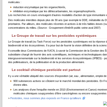
molécules :
induction enzymatique par les organochlorés,
inhibition enzymatique par les dithiocarbamates, les organophosphorés.
Les recherches en cours envisagent d’autres modalités d’action de type immunitaire 
Des molécules interdites depuis plus de 30 ans (par exemple le DDE, métabolite du 
prioritaires. Par ailleurs, des molécules récentes et actives à de très faibles doses (
concentrations du milieu. (Source : Groupement d’intérêt public seine aval 2007)
Le Groupe de travail sur les pesticides systémiques
Le Groupe de travail (ou Task Force) sur les pesticides systémiques est la réponse 
biodiversité et les écosystèmes. Il a pour but de fournir la vision définitive de la scienc
Il conseille deux Commissions de l'UICN, à savoir la Commission de la Gestion des 
subsidiaire chargé de fournir des avis scientifiques, techniques et technologiques dans
intergouvernementale sur la biodiversité et les services écosystémiques (IPBES) - pou
des pollinisateurs, de la pollinisation et de la production alimentaire.
Le cocktail chimique pesticide est partout
Il y a une véritable ubiquité des sources d'exposition (air, eau , alimentation, emploi d
900 substances actives se côtoient sur le marché mondial des pesticides. En F
d'entre elles.
Les analyses d'une l'enquête menée en 2010 (Environnement et Cance) montrent q
molécules chimiques soupçonnées d’être cancérigènes ou encore soupçonnées d’
>
Pesticides, nous sommes plus exposés en France qu’ailleurs