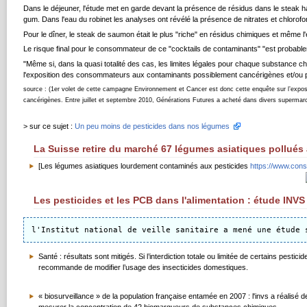
Dans le déjeuner, l'étude met en garde devant la présence de résidus dans le steak ha
gum. Dans l'eau du robinet les analyses ont révélé la présence de nitrates et chlorofo
Pour le dîner, le steak de saumon était le plus "riche" en résidus chimiques et même l
Le risque final pour le consommateur de ce "cocktails de contaminants" "est probable
"Même si, dans la quasi totalité des cas, les limites légales pour chaque substance ch
l'exposition des consommateurs aux contaminants possiblement cancérigènes et/ou pe
source : (1er volet de cette campagne Environnement et Cancer est donc cette enquête sur l’exposit
cancérigènes. Entre juillet et septembre 2010, Générations Futures a acheté dans divers supermarc
> sur ce sujet :
Un peu moins de pesticides dans nos légumes
La Suisse retire du marché 67 légumes asiatiques pollués
[Les légumes asiatiques lourdement contaminés aux pesticides
https://www.cons
Les pesticides et les PCB dans l'alimentation : étude INVS
Santé : résultats sont mitigés. Si l’interdiction totale ou limitée de certains pesti
recommande de modifier l’usage des insecticides domestiques.
« biosurveillance » de la population française entamée en 2007 : l'invs a réalisé 