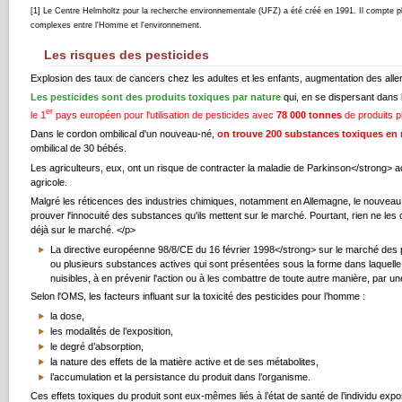
[1] Le Centre Helmholtz pour la recherche environnementale (UFZ) a été créé en 1991. Il compte plu
complexes entre l'Homme et l'environnement.
Les risques des pesticides
Explosion des taux de cancers chez les adultes et les enfants, augmentation des allergi
Les pesticides sont des produits toxiques par nature
qui, en se dispersant dans 
er
le 1
pays européen pour l'utilisation de pesticides avec
78 000 tonnes
de produits p
Dans le cordon ombilical d'un nouveau-né,
on trouve 200 substances toxiques e
ombilical de 30 bébés.
Les agriculteurs, eux, ont un risque de contracter la maladie de Parkinson</strong> ac
agricole.
Malgré les réticences des industries chimiques, notamment en Allemagne, le nouveau
prouver l'innocuité des substances qu'ils mettent sur le marché. Pourtant, rien ne les 
déjà sur le marché. </p>
La directive européenne 98/8/CE du 16 février 1998</strong> sur le marché des p
ou plusieurs substances actives qui sont présentées sous la forme dans laquelle el
nuisibles, à en prévenir l'action ou à les combattre de toute autre manière, par un
Selon l'OMS, les facteurs influant sur la toxicité des pesticides pour l’homme :
la dose,
les modalités de l’exposition,
le degré d’absorption,
la nature des effets de la matière active et de ses métabolites,
l’accumulation et la persistance du produit dans l’organisme.
Ces effets toxiques du produit sont eux-mêmes liés à l’état de santé de l’individu e