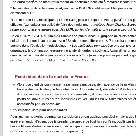
Une autre manière de mesurer la teneur en pesticides consiste à mesurer la teneur en 
"Un tiers des fruits et légumes analysés par la DGCCRF additionnent les pesticides :
de traitements ?
«Comme pour les antibiotiques, plus on traite, plus on risque de voir apparaître des 
efficace, l'agriculteur est obligé de faire des mélanges
», explique Jean-Charles Bocque
rester pour chacune au-dessous des LMR, au lieu d'en utiliser une seule à bloc qui fe
En 2008, le MDRGF a eu l'idée de remplir son panier avec 25 grappes de raisin acheté
coiffait tout le monde au poteau, avec 16 substances différentes. « Pas probant compte t
compte dans l'évaluation toxicologique :
« Les molécules sont jaugées une par une et 
dérapages, la Commission européenne a interdit certains cocktails. Aujourd'hui, un agric
dans la même cuve deux pesticides classés « R63 » (à risque possible pendant la gro
possibilité d'effets irréversibles)... " In Le Point le 26 fev 09.
Pesticides dans le sud de la France
Alors que vient de commencer la semaine sans pesticide, l’agence de l’eau Rhône 
l’usage des pesticides par les collectivités. Concrètement, elle aide à 50 % les c
des formations, des opérations de communication, des investissements en matériel 
points de suivi sur les eaux superficielles et 84% sur les eaux souterraines ont 
contaminés par les pesticides.
67% de particuliers pour une réduction
Pourtant, les nouvelles communes candidates se font quelque peu désirer, alors que l’
espère entendu, d’autant que le premier baromètre de l’opinion sur l’eau, publié par le
bassin Rhône Méditerranée étaient 67% à juger « très prioritaire » la réduction de la p
(75% en moyenne). (environnement-magazine.fr)