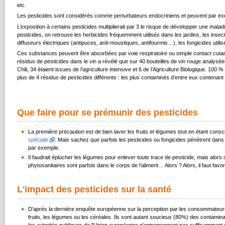
etc.
Les pesticides sont considérés comme
perturbateurs endocriniens
et peuvent par exem
L’exposition à certains pesticides multiplierait par 3 le risque de développer une m
pesticides, on retrouve les herbicides fréquemment utilisés dans les jardins, les insec
diffuseurs électriques (antipuces, anti-moustiques, antifourmis…), les fongicides util
Ces substances peuvent être absorbées par voie respiratoire ou simple contact cut
résidus de pesticides dans le vin a révélé que sur 40 bouteilles de vin rouge analysées
Chili, 34 étaient issues de l’agriculture intensive et 6 de l’Agriculture Biologique. 
plus de 4 résidus de pesticides différents : les plus contaminés d’entre eux contenant 
Que faire pour se prémunir des pesticides
La première précaution est de bien laver les fruits et légumes tout en étant consci
spéciale
. Mais sachez que parfois les pesticides ou fongicides pénètrent dans 
par exemple.
Il faudrait éplucher les légumes pour enlever toute trace de pesticide, mais alo
phytosanitaires sont parfois dans le corps de l'aliment… Alors ? Alors, il faut fa
L'impact des pesticides sur la santé
D'après la dernière enquête européenne sur la perception par les consommateurs 
fruits, les légumes ou les céréales. Ils sont autant soucieux (80%) des contamin
les autorités publiques de l'Union européenne n'entreprennent pas suffisamment