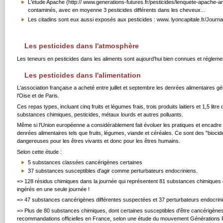
L'étude Apache (http:// www.generations-futures.fr/pesticides/lenquete-apache-a
contaminés, avec en moyenne 3 pesticides différents dans les cheveux...
Les citadins sont eux aussi exposés aux pesticides : www. lyoncapitale.fr/Journ
Les pesticides dans l'atmosphère
Les teneurs en pesticides dans les aliments sont aujourd’hui bien connues et réglemen
Les pesticides dans l'alimentation
L'association française a acheté entre juillet et septembre les denrées alimentaire
l'Oise et de Paris.
Ces repas types, incluant cinq fruits et légumes frais, trois produits laitiers et 1,5 li
substances chimiques, pesticides, métaux lourds et autres polluants.
Même si l'Union européenne a considérablement fait évoluer les pratiques et encadre dés
denrées alimentaires tels que fruits, légumes, viande et céréales. Ce sont des "biocide
dangereuses pour les êtres vivants et donc pour les êtres humains.
Selon cette étude :
5 substances classées cancérigènes certaines
37 substances susceptibles d'agir comme perturbateurs endocriniens.
=> 128 résidus chimiques dans la journée qui représentent 81 substances chimiques di
ingérés en une seule journée !
=> 47 substances cancérigènes différentes suspectées et 37 perturbateurs endocrin
=> Plus de 80 substances chimiques, dont certaines susceptibles d'être cancérigènes
recommandations officielles en France, selon une étude du mouvement Générations 